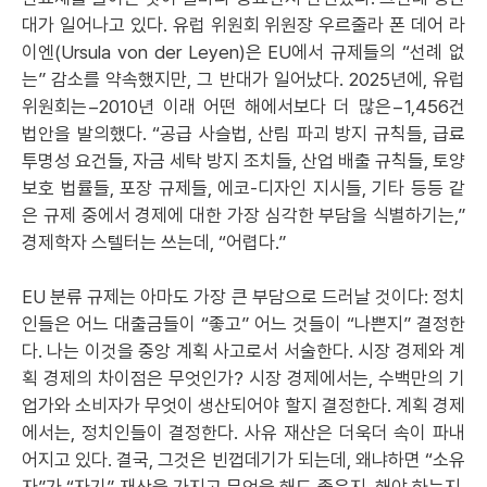
대가 일어나고 있다. 유럽 위원회 위원장 우르줄라 폰 데어 라
이엔(Ursula von der Leyen)은 EU에서 규제들의 “선례 없
는” 감소를 약속했지만, 그 반대가 일어났다. 2025년에, 유럽
위원회는−2010년 이래 어떤 해에서보다 더 많은−1,456건
법안을 발의했다. “공급 사슬법, 산림 파괴 방지 규칙들, 급료
투명성 요건들, 자금 세탁 방지 조치들, 산업 배출 규칙들, 토양
보호 법률들, 포장 규제들, 에코-디자인 지시들, 기타 등등 같
은 규제 중에서 경제에 대한 가장 심각한 부담을 식별하기는,”
경제학자 스텔터는 쓰는데, “어렵다.”
EU 분류 규제는 아마도 가장 큰 부담으로 드러날 것이다: 정치
인들은 어느 대출금들이 “좋고” 어느 것들이 “나쁜지” 결정한
다. 나는 이것을 중앙 계획 사고로서 서술한다. 시장 경제와 계
획 경제의 차이점은 무엇인가? 시장 경제에서는, 수백만의 기
업가와 소비자가 무엇이 생산되어야 할지 결정한다. 계획 경제
에서는, 정치인들이 결정한다. 사유 재산은 더욱더 속이 파내
어지고 있다. 결국, 그것은 빈껍데기가 되는데, 왜냐하면 “소유