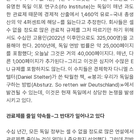
유명한 독일 이포 연구소(ifo Institute)는 독일이 매년 과도
한 관료제 때문에 경제적 산출에서 1,460억 유로−국내 총생
산의 약 4퍼센트에 해당−를 잃는다고 추정한다. 회사들은 셀
수 없을 정도로 많은 관료적 규제를 그저 따르기만 하기 위해
서도 수십만 고용인(2022년 이후만으로도 325,000명)을 고
용해야 한다. 2010년에, 독일 연방 법률은 약 25,000페이지
를 포함했다; 오늘날 그것은 거의 40,000페이지다. 매년, 다
른 1,000페이지가 추가된다−그리고 이것은 심지어 수많은 E
U 규제를 포함하지도 않는다. 이 수치들은 경제학자 다니엘 스
텔터(Daniel Stelter)가 쓴 탁월한 책, ≪붕괴: 우리가 독일을
구하는 방법(Absturz. So retten wir Deutschland)≫에서
발견될 수 있는데, 이것은 현재 독일에서 상당한 논쟁을 발생
시키고 있다.
관료제를 줄일 약속들−그 반대가 일어나고 있다
수십 년간, 모든 독일 정부는 셀 수 없을 정도로 많은 연설에서
관료제를 줄이는 것이 얼마나 중요한지 선언했다. 그런데 정반