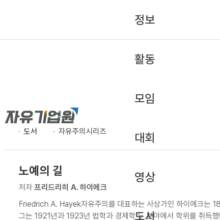
정보
활동
모임
도서
자유주의시리즈
대회
노예의 길
영상
저자
프리드리히 A. 하이에크
Friedrich A. Hayek자유주의를 대표하는 사상가인 하이에크는
도서
그는 1921년과 1923년 법학과 경제학 두 분야에서 학위를 취득했다