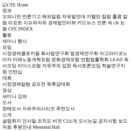
정보
오피니언
언론기고
해외칼럼
자유발언대
지텔만 칼럼
홀콤 칼
럼
리포트
이슈와자유
경제법안리뷰
카드뉴스
언론 속 cfe
논
평
CFE INDEX
활동
세미나
행사
모임
시장경제콜로키움
회사법연구회
법경제연구회
아고라이코노
미카
미래노동개혁포럼
문화경제포럼
연합법률학회 LEAD
독
서모임 리더스포럼
자유주의 입문 독서토론모임
학술연구지
원
인턴십
대회
시장경제칼럼 공모전
독후감대회
영상
세미나
강좌
도서
판매도서
자유주의시리즈
추천도서
소개
설립취지
인사말
조직도
비전
CI소개
오시는길
공지사항
보도
자료
후원안내
Memorial Hall