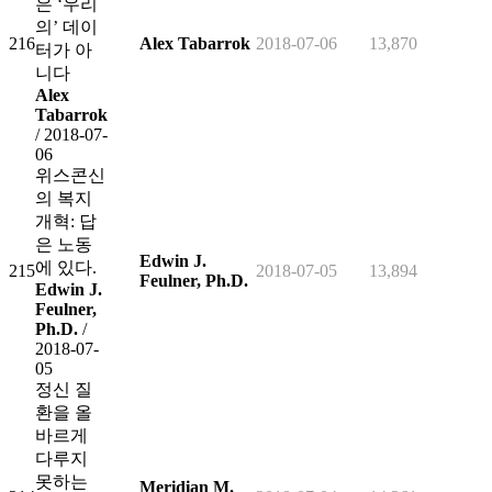
은 ‘우리
의’ 데이
216
Alex Tabarrok
2018-07-06
13,870
터가 아
니다
Alex
Tabarrok
/ 2018-07-
06
위스콘신
의 복지
개혁: 답
은 노동
Edwin J.
에 있다.
215
2018-07-05
13,894
Feulner, Ph.D.
Edwin J.
Feulner,
Ph.D.
/
2018-07-
05
정신 질
환을 올
바르게
다루지
못하는
Meridian M.