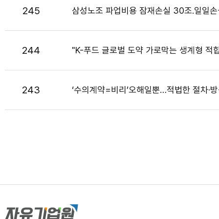
245
삼성노조 파업비용 잠재손실 30조․일일손
244
"K-푸드 글로벌 도약 가로막는 생계형 적
243
‘수의계약=비리’오해일뿐…적법한 절차·방