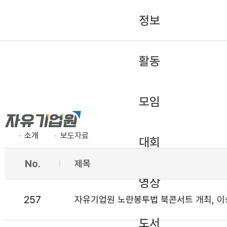
정보
활동
모임
소개
보도자료
대회
No.
제목
영상
257
자유기업원 노란봉투법 북콘서트 개최, 이승길
도서