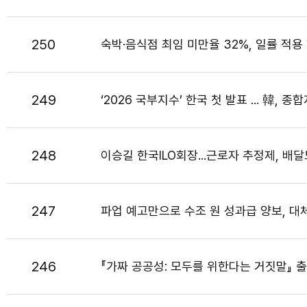
250
숙박·음식점 최임 미만율 32%, 일률 적용
249
‘2026 국부지수’ 한국 첫 발표 ... 韓, 종
248
이승길 한국ILO회장...근로자 추정제, 
247
파업 예고만으로 수조 원 성과급 양보, 대
246
『가짜 공공성: 모두를 위한다는 거짓말』 