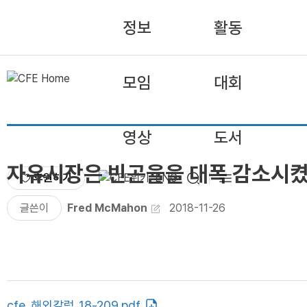
정보
활동
모임
대회
영상
도서
자유시장은 빈곤율을 대폭 감소시
후원하기
ENG
글쓴이
Fred McMahon
2018-11-26
cfe_해외칼럼_18-209.pdf