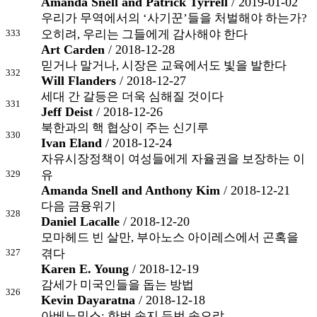
Amanda Snell and Patrick Tyrrell
/ 2019-01-02
우리가 무역에서의 ‘사기꾼’들을 처벌해야 하는가?
333
오히려, 우리는 그들에게 감사해야 한다
Art Carden
/ 2018-12-28
믿거나 말거나, 시장은 교육에서도 빛을 발한다
332
Will Flanders
/ 2018-12-27
세대 간 갈등은 더욱 심해질 것이다
331
Jeff Deist
/ 2018-12-26
북한과의 핵 협상이 주는 신기루
330
Ivan Eland
/ 2018-12-24
자유시장정책이 여성들에게 자율권을 보장하는 이
329
유
Amanda Snell and Anthony Kim
/ 2018-12-21
다음 금융위기
328
Daniel Lacalle
/ 2018-12-20
모마헤드 빈 살만, 부아노스 아이레스에서 곤혹을
327
겪다
Karen E. Young
/ 2018-12-19
감세가 미국인들을 돕는 방법
326
Kevin Dayaratna
/ 2018-12-18
아베노믹스: 한번 속지 두번 속으랴