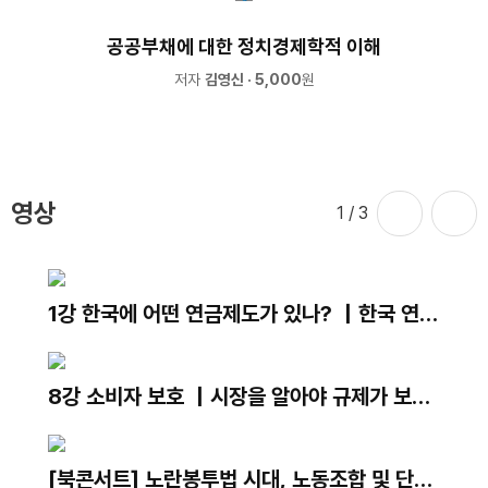
공공부채에 대한 정치경제학적 이해
저자
김영신
· 5,000
원
영상
1
/ 3
1강 한국에 어떤 연금제도가 있나? ｜한국 연금
제도의 현재와 미래｜김용하 교수
8강 소비자 보호 ｜시장을 알아야 규제가 보인
다｜최병선 명예교수
[북콘서트] 노란봉투법 시대, 노동조합 및 단체