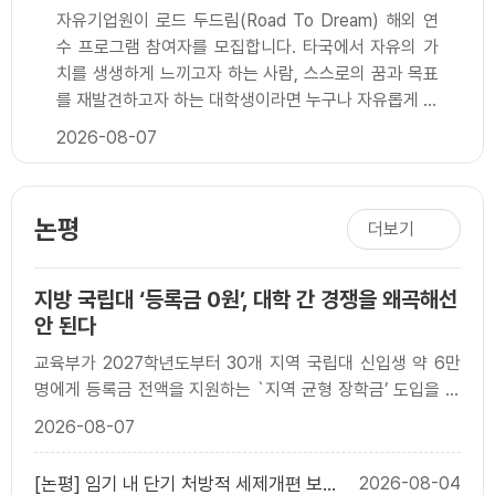
자유기업원이 로드 두드림(Road To Dream) 해외 연
수 프로그램 참여자를 모집합니다. 타국에서 자유의 가
치를 생생하게 느끼고자 하는 사람, 스스로의 꿈과 목표
를 재발견하고자 하는 대학생이라면 누구나 자유롭게 참
여 가능합니다. 많은 지원과 관심 부탁드립니다.□ 지원
2026-08-07
자격: 대한민국에 소재한 학교에 재학 중인 대학생□ 접
수 기간: 2026년 9월 7일(월) ~ 2026년 10월 16일
(금) 오후 5시 마감□ 1차 심사 발표: 2026년 10월 30
논평
더보기
일(금) 오후 5시 홈페이지 공지 예정□ 2차 심사: 2026
년 11월 6일(금) 예정□ 최종 발표: 2026년 11월 12일
(목)□ 발 대 식: 2026년 12월 21일(월)□ 연수 기간:
지방 국립대 ‘등록금 0원’, 대학 간 경쟁을 왜곡해선
2027년 1월 ~ 2027년 12월 중 참가자 ..
안 된다
교육부가 2027학년도부터 30개 지역 국립대 신입생 약 6만
명에게 등록금 전액을 지원하는 `지역 균형 장학금’ 도입을 검
토하고 있다. 연간 지원 규모는 약 2천억 원이..
2026-08-07
[논평] 임기 내 단기 처방적 세제개편 보다
2026-08-04