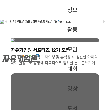
정보
◀
▶
자유기업원은 자유시장경제 창달과
자유기업원은 자유시장경제 창달과
자유기업원은 시장경제의 가치를 알리는
싱크탱크
입니다.
기업하기 좋은 나라를 지향하는
기업하기 좋은 나라를 지향하는
싱크탱크
싱크탱크
입니다.
입니다.
우리나라를 자유 사회로 이끄는
나침반
이 되겠습니다.
활동
당신의 후원이 우리나라를
당신의 후원이 우리나라를
지키는 힘
지키는 힘
입니다.
입니다.
모임
자유기업원 서포터즈 12기 모집
1. 모집대상 ㅇ 대학교 재학생 및 휴학생 ㅇ 참신한 아이디
어와 열정으로 활동에 적극적으로 임하실 분 - 글쓰기에
대회
능하고 사진 및 이미지 편집이 가능한 자 - 타 서포터즈 활
동 유경험자 및 SNS 활용 가능자, 그래픽툴 활용 가능자
는 가산점 부여 ㅇ 2026년 12월까지 성실한 활동이 가능
한 분 - 월 2회 이상 콘텐츠(카드뉴스, 블로그, 동영상 등)
영상
제작이 가능한 분 - 발대식 및 수료식(비대면)에 참석 가능
한 분 *발대식 일시/장소: 2026년 8월 28일 금요일 오
후 1시 / 선유도역 8번 출구 인근 어반322 5층 푸른홀 *
도서