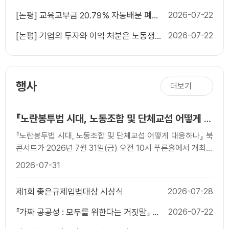
단순하고 예측가능한 세제가 필요하다
[논평] 교육교부금 20.79% 자동배분 폐지,
2026-07-22
늦었지만 반드시 가야 할 재정개혁이다
[논평] 기업의 투자와 이익 처분은 노동쟁의
2026-07-22
대상이 될 수 없다
행사
더보기
『노란봉투법 시대, 노동조합 및 단체교섭 어떻게 대
응하나?』 출간 기념 북콘서트
『노란봉투법 시대, 노동조합 및 단체교섭 어떻게 대응하나』 북
콘서트가 2026년 7월 31일(금) 오전 10시 푸른홀에서 개최되
었습니다. 이번 행사는 개정 노란봉투법 ..
2026-07-31
제1회 좋은규제입법대상 시상식
2026-07-28
『가짜 공공성 : 모두를 위한다는 거짓말』 출
2026-07-22
간 기념 북콘서트