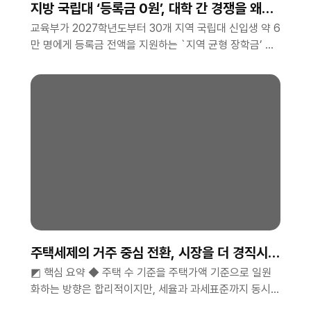
지방 국립대 ‘등록금 0원’, 대학 간 경쟁을 왜곡
해선 안 된다
교육부가 2027학년도부터 30개 지역 국립대 신입생 약 6
만 명에게 등록금 전액을 지원하는 `지역 균형 장학금’ 도
입을 검토하고 있다. 연간 지원 규모는 약 2천억 원이..
주택세제의 거주 중심 전환, 시장을 더 경직시킬
수 있다
◩ 핵심 요약 ◆ 주택 수 기준을 주택가액 기준으로 일원
화하는 방향은 합리적이지만, 세율과 과세표준까지 동시에
올리면 단순화의 효과가 상쇄될 수 있음.◆ 장기..