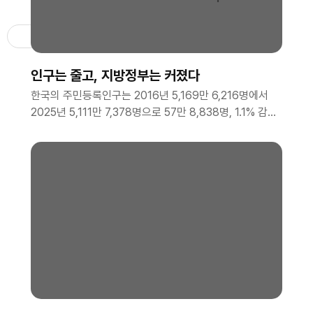
불참시 서포터즈 자격이 박탈됩니다. 2. 모집인원 ㅇ 총
00명 3. 활동기간 ..
후원하기
ENG
인구는 줄고, 지방정부는 커졌다
한국의 주민등록인구는 2016년 5,169만 6,216명에서
2025년 5,111만 7,378명으로 57만 8,838명, 1.1% 감소
함. 같은 기간 지방공무원 정원은 30만 7,566명에서 38
만 4,155..