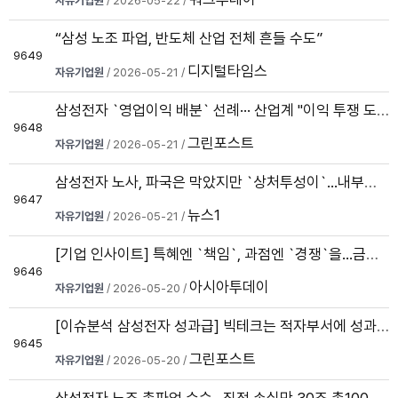
자유기업원
/ 2026-05-22 /
“삼성 노조 파업, 반도체 산업 전체 흔들 수도”
9649
디지털타임스
자유기업원
/ 2026-05-21 /
삼성전자 `영업이익 배분` 선례··· 산업계 "이익 투쟁 도미노 우려"
9648
그린포스트
자유기업원
/ 2026-05-21 /
삼성전자 노사, 파국은 막았지만 `상처투성이`…내부갈등 봉합 숙제
9647
뉴스1
자유기업원
/ 2026-05-21 /
[기업 인사이트] 특혜엔 `책임`, 과점엔 `경쟁`을…금융규제 `황금비율...
9646
아시아투데이
자유기업원
/ 2026-05-20 /
[이슈분석 삼성전자 성과급] 빅테크는 적자부서에 성과급을 줄까?
9645
그린포스트
자유기업원
/ 2026-05-20 /
삼성전자 노조 총파업 수순…직접 손실만 30조 총100조 피해 현실로