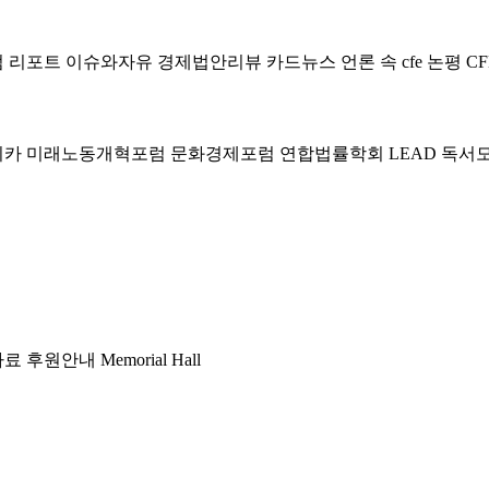
럼
리포트
이슈와자유
경제법안리뷰
카드뉴스
언론 속 cfe
논평
CF
미카
미래노동개혁포럼
문화경제포럼
연합법률학회 LEAD
독서
자료
후원안내
Memorial Hall