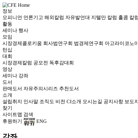
정보
오피니언
언론기고
해외칼럼
자유발언대
지텔만 칼럼
홀콤 칼
활동
세미나
행사
모임
시장경제콜로키움
회사법연구회
법경제연구회
아고라이코노
턴십
대회
시장경제칼럼 공모전
독후감대회
영상
세미나
강좌
도서
판매도서
자유주의시리즈
추천도서
소개
설립취지
인사말
조직도
비전
CI소개
오시는길
공지사항
보도
찾기
사이트맵
검색
후원하기
ENG
강좌