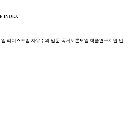
E INDEX
모임 리더스포럼
자유주의 입문 독서토론모임
학술연구지원
인