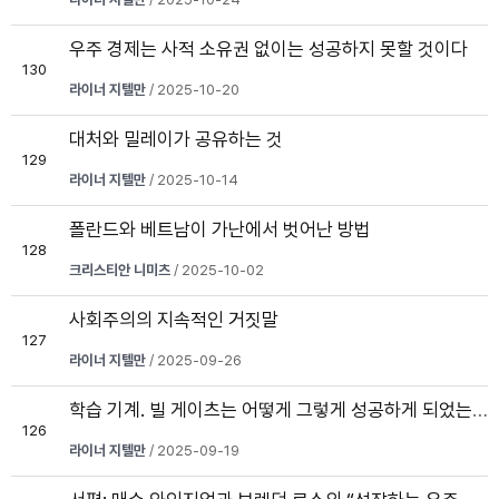
우주 경제는 사적 소유권 없이는 성공하지 못할 것이다
130
라이너 지텔만
/ 2025-10-20
대처와 밀레이가 공유하는 것
129
라이너 지텔만
/ 2025-10-14
폴란드와 베트남이 가난에서 벗어난 방법
128
크리스티안 니미츠
/ 2025-10-02
사회주의의 지속적인 거짓말
127
라이너 지텔만
/ 2025-09-26
학습 기계. 빌 게이츠는 어떻게 그렇게 성공하게 되었는가?
126
라이너 지텔만
/ 2025-09-19