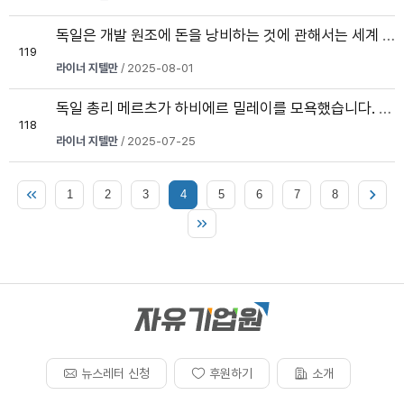
독일은 개발 원조에 돈을 낭비하는 것에 관해서는 세계 챔피언이다
119
라이너 지텔만
/ 2025-08-01
독일 총리 메르츠가 하비에르 밀레이를 모욕했습니다. 그는 사과할 필요가 있습니다.
118
라이너 지텔만
/ 2025-07-25
1
2
3
4
5
6
7
8
뉴스레터 신청
후원하기
소개