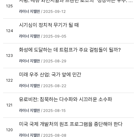
서평: 매슈 와인지얼과 브렌던 로소의 “성장하는 우주. 마지막 경제적 변경을 열기”
125
라이너 지텔만
/ 2025-09-12
시기심이 정치적 무기가 될 때
124
라이너 지텔만
/ 2025-09-05
화성에 도달하는 데 트럼프가 주요 걸림돌이 될까?
123
라이너 지텔만
/ 2025-08-29
미래 우주 산업: 국가 앞에 민간
122
라이너 지텔만
/ 2025-08-22
유로비전: 침묵하는 다수파와 시끄러운 소수파
121
라이너 지텔만
/ 2025-08-15
미국 국제 개발처의 원조 프로그램을 중단해야 한다
120
라이너 지텔만
/ 2025-08-08