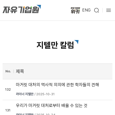
ENG
지텔만 칼럼
제목
No.
마거릿 대처의 역사적 의의에 관한 학자들의 견해
132
라이너 지텔만
/ 2025-10-31
우리가 마거릿 대처로부터 배울 수 있는 것
131
라이너 지텔만
/ 2025-10-24