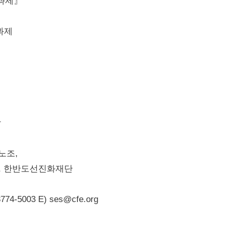
과제』
과제
장
민노조,
 한반도선진화재단
5003 E) ses@cfe.org