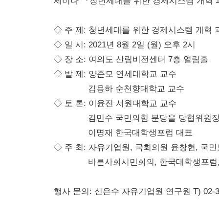
세미나 『청년세대를 위한 경제시스템 개혁 
◇
주 제: 청년세대를 위한 경제시스템 개혁 
◇
일 시: 2021년 8월 2일 (월) 오후 2시
◇
장 소: 여의도 산림비전센터 7층 열림홀
◇
발 제: 양준모 연세대학교 교수
김용하 순천향대학교 교수
◇
토 론: 이윤진 서원대학교 교수
김민수 국민의힘 분당을 당협위원
이명재 한국대학생포럼 대표
◇
주 최: 자유기업원, 국회의원 윤창현, 국
바른사회시민회의, 한국대학생포럼,
행사 문의: 신은수 자유기업원 연구원 T) 02-3774-