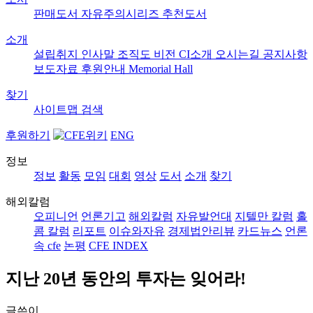
판매도서
자유주의시리즈
추천도서
소개
설립취지
인사말
조직도
비전
CI소개
오시는길
공지사항
보도자료
후원안내
Memorial Hall
찾기
사이트맵
검색
후원하기
ENG
정보
정보
활동
모임
대회
영상
도서
소개
찾기
해외칼럼
오피니언
언론기고
해외칼럼
자유발언대
지텔만 칼럼
홀
콤 칼럼
리포트
이슈와자유
경제법안리뷰
카드뉴스
언론
속 cfe
논평
CFE INDEX
지난 20년 동안의 투자는 잊어라!
글쓴이