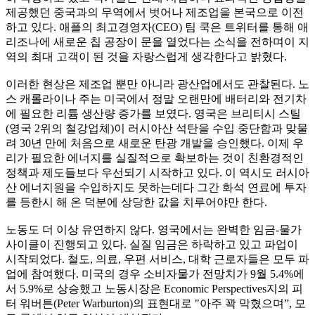
제공했던 중국과의 무역에서 벗어나 제조업을 본국으로 이전
하고 있다. 애플의 최고경영자(CEO) 팀 쿡은 트위터를 통해 애
리조나에 새로운 칩 공장이 문을 열었다는 소식을 전하며이 지
역의 최대 고객이 된 것을 자랑스럽게 생각한다고 밝혔다.
이러한 현상은 제조업 뿐만 아니라 광산업에서도 관찰된다. 노
스 캐롤라이나 주는 미국에서 정말 오랜만에 배터리와 전기차
에 필요한 리튬 생산량 증가를 보였다. 영국은 브리티시 스틸
(영국 2위의 철강업체)이 러시아산 석탄을 수입 중단함과 맞물
려 30년 만에 처음으로 새로운 탄광 개발을 승인했다. 이제 우
리가 필요한 에너지를 실질적으로 확보하는 것이 친환경적인
정책과 제도들보다 우선되기 시작하고 있다. 이 역시도 러시아
산 에너지원을 수입하지도 못하는데다 그간 화석 연료에 투자
를 등한시 해 온 덕분에 상당한 값을 치루어야만 한다.
노동도 더 이상 유연하지 않다. 영국에서는 완벽한 임금-물가
사이클이 진행되고 있다. 실질 임금은 하락하고 있고 파업이
시작되었다. 철도, 의료, 우편 서비스, 대학 근로자들은 모두 파
업에 참여했다. 미국의 경우 소비자물가 전망치가 9월 5.4%에
서 5.9%로 상승했고 노동시장은 Economic Perspectives지의 피
터 워버튼(Peter Warburton)의 표현대로 "아주 꽉 막혔으며”, 모