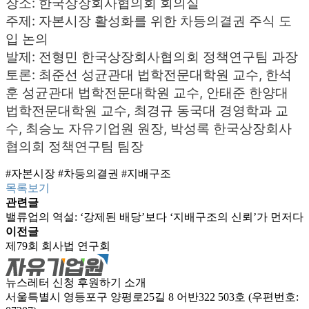
장소: 한국상장회사협의회 회의실
주제: 자본시장 활성화를 위한 차등의결권 주식 도
입 논의
발제: 전형민 한국상장회사협의회 정책연구팀 과장
토론: 최준선 성균관대 법학전문대학원 교수, 한석
훈 성균관대 법학전문대학원 교수, 안태준 한양대
법학전문대학원 교수, 최경규 동국대 경영학과 교
수, 최승노 자유기업원 원장, 박성록 한국상장회사
협의회 정책연구팀 팀장
#자본시장
#차등의결권
#지배구조
목록보기
관련글
밸류업의 역설: ‘강제된 배당’보다 ‘지배구조의 신뢰’가 먼저다
이전글
제79회 회사법 연구회
뉴스레터 신청
후원하기
소개
서울특별시 영등포구 양평로25길 8 어반322 503호 (우편번호: