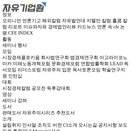
정보
오피니언
언론기고
해외칼럼
자유발언대
지텔만 칼럼
홀콤 칼
럼
리포트
이슈와자유
경제법안리뷰
카드뉴스
언론 속 cfe
논
평
CFE INDEX
활동
세미나
행사
모임
시장경제콜로키움
회사법연구회
법경제연구회
아고라이코노
미카
미래노동개혁포럼
문화경제포럼
연합법률학회 LEAD
독
서모임 리더스포럼
자유주의 입문 독서토론모임
학술연구지
원
인턴십
대회
시장경제칼럼 공모전
독후감대회
영상
세미나
강좌
도서
판매도서
자유주의시리즈
추천도서
소개
설립취지
인사말
조직도
비전
CI소개
오시는길
공지사항
보도