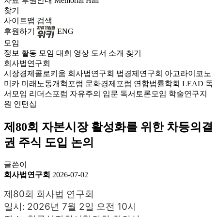
자료
후원안내
Memorial Hall
찾기
사이트맵
검색
후원하기
ENG
모임
정보
활동
모임
대회
영상
도서
소개
찾기
회사법연구회
시장경제콜로키움
회사법연구회
법경제연구회
아고라이코노
미카
미래노동개혁포럼
문화경제포럼
연합법률학회 LEAD
독
서모임 리더스포럼
자유주의 입문 독서토론모임
학술연구지
원
인턴십
제80회 자본시장 활성화를 위한 차등의결
권 주식 도입 논의
글쓴이
회사법연구회
2026-07-02
제80회 회사법 연구회
일시: 2026년 7월 2일 오전 10시