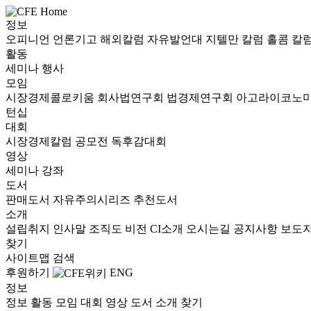
정보
오피니언
언론기고
해외칼럼
자유발언대
지텔만 칼럼
홀콤 칼
활동
세미나
행사
모임
시장경제콜로키움
회사법연구회
법경제연구회
아고라이코노
턴십
대회
시장경제칼럼 공모전
독후감대회
영상
세미나
강좌
도서
판매도서
자유주의시리즈
추천도서
소개
설립취지
인사말
조직도
비전
CI소개
오시는길
공지사항
보도
찾기
사이트맵
검색
후원하기
ENG
정보
정보
활동
모임
대회
영상
도서
소개
찾기