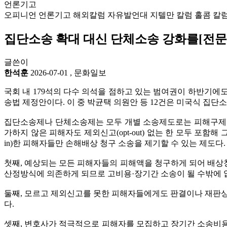
언론기고
오피니언
언론기고
해외칼럼
자유발언대
지텔만 칼럼
홀콤 칼
집단소송 확대 대신 단체소송 강화를[전문
글쓴이
한석훈
2026-07-01
,
문화일보
국회 내 179석의 다수 의석을 점하고 있는 범여권이 하반기에
송법 제정안이다. 이 중 박균택 의원안 등 12건은 미국식 집
집단소송제나 단체소송제는 모두 개별 소송제도로는 피해구제가
가하지 않은 피해자도 제외신고(opt-out) 없는 한 모두 포
in)한 피해자들만 손해배상 청구 소송을 제기할 수 있는 제도
첫째, 예상되는 모든 피해자들의 피해액을 청구하게 되어 배상청
산정방식에 의존하게 되므로 고비용·장기간 소송이 될 수밖에 
둘째, 모르고 제외신고를 못한 피해자들에게도 판결이나 재판상
다.
셋째, 변호사가 적극적으로 피해자를 모집하고 장기간 소송비용