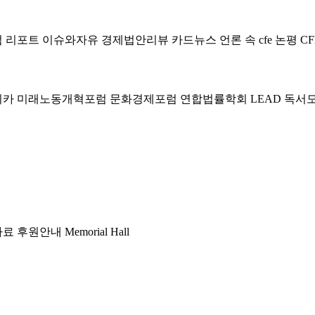
럼
리포트
이슈와자유
경제법안리뷰
카드뉴스
언론 속 cfe
논평
CF
미카
미래노동개혁포럼
문화경제포럼
연합법률학회 LEAD
독서
자료
후원안내
Memorial Hall