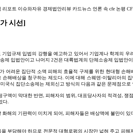
럼
리포트
이슈와자유
경제법안리뷰
카드뉴스
언론 속 cfe
논평
CF
가 시선]
도 기업규제 입법의 강행을 예고하고 있어서 기업계나 학계의 우
단소송제 입법안이고 나머지 2건은 대륙법계의 단체소송제 입법안이
 어려운 집단적 소액 피해의 효율적 구제를 위한 현대형 손해
함해 그 손해배상을 청구하는 제도다. 이에 대해 스웨덴·이탈리아의 
다. 미국식 집단소송제는 제외신고 방식의 다음과 같은 문제점으로 
구액이 막대한 반면, 피해자의 범위, 대표당사자의 적격성, 쟁
없다.
 화해의 기판력이 미치게 되어, 피해자들은 배상액에 불만이 있
을 부담해야 하므로 전문적 대형로펌의 시장만 넓혀 주고 피해