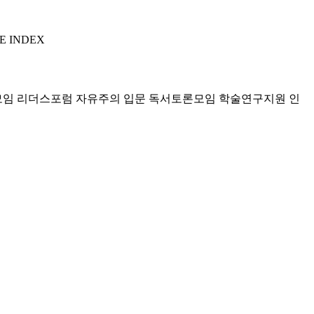
E INDEX
모임 리더스포럼
자유주의 입문 독서토론모임
학술연구지원
인