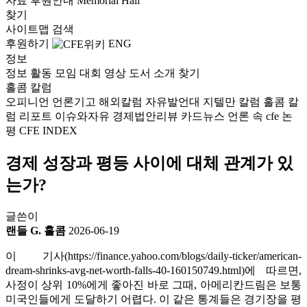
자료
후원안내
Memorial Hall
찾기
사이트맵
검색
후원하기
ENG
정보
정보
활동
모임
대회
영상
도서
소개
찾기
홀콤 칼럼
오피니언
언론기고
해외칼럼
자유발언대
지텔만 칼럼
홀콤 칼
럼
리포트
이슈와자유
경제법안리뷰
카드뉴스
언론 속 cfe
논
평
CFE INDEX
경제 성장과 평등 사이에 대체 관계가 있
는가?
글쓴이
랜들 G. 홀콤
2026-06-19
이 기사(
https://finance.yahoo.com/blogs/daily-ticker/american-
dream-shrinks-avg-net-worth-falls-40-160150749.html
)에 따르면,
사정이 상위 10%에게 좋아진 바로 그때, 아메리칸드림은 보통
미국인들에게 도달하기 어렵다. 이 같은 통계들은 경기장을 평