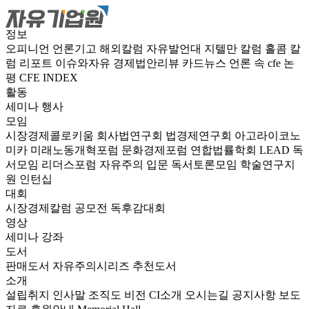
정보
오피니언
언론기고
해외칼럼
자유발언대
지텔만 칼럼
홀콤 칼
럼
리포트
이슈와자유
경제법안리뷰
카드뉴스
언론 속 cfe
논
평
CFE INDEX
활동
세미나
행사
모임
시장경제콜로키움
회사법연구회
법경제연구회
아고라이코노
미카
미래노동개혁포럼
문화경제포럼
연합법률학회 LEAD
독
서모임 리더스포럼
자유주의 입문 독서토론모임
학술연구지
원
인턴십
대회
시장경제칼럼 공모전
독후감대회
영상
세미나
강좌
도서
판매도서
자유주의시리즈
추천도서
소개
설립취지
인사말
조직도
비전
CI소개
오시는길
공지사항
보도