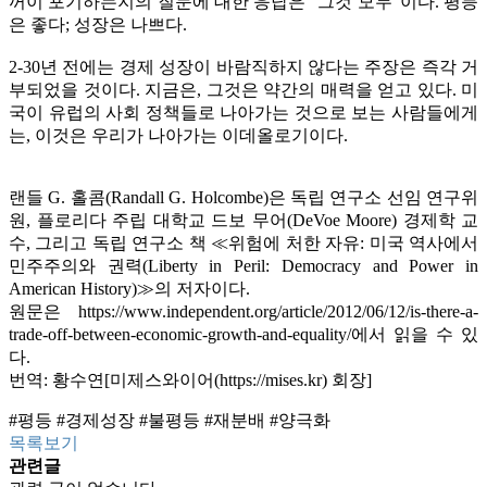
꺼이 포기하는지의 질문에 대한 응답은 “그것 모두”이다. 평등
은 좋다; 성장은 나쁘다.
2-30년 전에는 경제 성장이 바람직하지 않다는 주장은 즉각 거
부되었을 것이다. 지금은, 그것은 약간의 매력을 얻고 있다. 미
국이 유럽의 사회 정책들로 나아가는 것으로 보는 사람들에게
는, 이것은 우리가 나아가는 이데올로기이다.
랜들 G. 홀콤(Randall G. Holcombe)은 독립 연구소 선임 연구위
원, 플로리다 주립 대학교 드보 무어(DeVoe Moore) 경제학 교
수, 그리고 독립 연구소 책 ≪위험에 처한 자유: 미국 역사에서
민주주의와 권력(Liberty in Peril: Democracy and Power in
American History)≫의 저자이다.
원문은
https://www.independent.org/article/2012/06/12/is-there-a-
trade-off-between-economic-growth-and-equality/
에서 읽을 수 있
다.
번역: 황수연[미제스와이어(https://mises.kr) 회장]
#평등
#경제성장
#불평등
#재분배
#양극화
목록보기
관련글