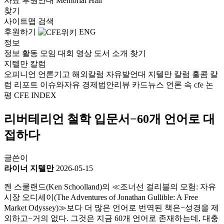
자료
후원안내
Memorial Hall
찾기
사이트맵
검색
후원하기
ENG
정보
정보
활동
모임
대회
영상
도서
소개
찾기
지텔만 칼럼
오피니언
언론기고
해외칼럼
자유발언대
지텔만 칼럼
홀콤 칼
럼
리포트
이슈와자유
경제법안리뷰
카드뉴스
언론 속 cfe
논
평
CFE INDEX
리버테리언 철학 입문서−60개 언어로 대
접하다
글쓴이
라이너 지텔만
2026-05-15
켄 스쿨랜드(Ken Schoolland)의 ≪조너선 걸리블의 모험: 자유
시장 오디세이(The Adventures of Jonathan Gullible: A Free
Market Odyssey)≫보다 더 많은 언어로 번역된 책은−성경을 제
외하고−거의 없다. 그것은 지금 60개 언어로 존재하는데, 대충