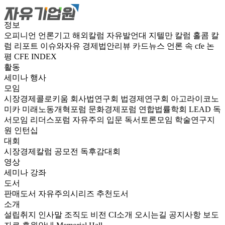
정보
오피니언
언론기고
해외칼럼
자유발언대
지텔만 칼럼
홀콤 칼
럼
리포트
이슈와자유
경제법안리뷰
카드뉴스
언론 속 cfe
논
평
CFE INDEX
활동
세미나
행사
모임
시장경제콜로키움
회사법연구회
법경제연구회
아고라이코노
미카
미래노동개혁포럼
문화경제포럼
연합법률학회 LEAD
독
서모임 리더스포럼
자유주의 입문 독서토론모임
학술연구지
원
인턴십
대회
시장경제칼럼 공모전
독후감대회
영상
세미나
강좌
도서
판매도서
자유주의시리즈
추천도서
소개
설립취지
인사말
조직도
비전
CI소개
오시는길
공지사항
보도