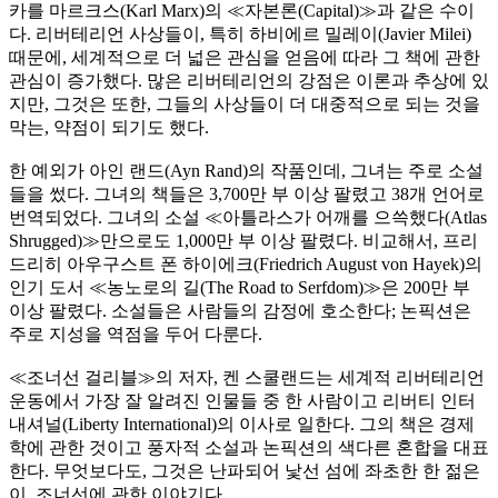
카를 마르크스(Karl Marx)의 ≪자본론(Capital)≫과 같은 수이
다. 리버테리언 사상들이, 특히 하비에르 밀레이(Javier Milei)
때문에, 세계적으로 더 넓은 관심을 얻음에 따라 그 책에 관한
관심이 증가했다. 많은 리버테리언의 강점은 이론과 추상에 있
지만, 그것은 또한, 그들의 사상들이 더 대중적으로 되는 것을
막는, 약점이 되기도 했다.
한 예외가 아인 랜드(Ayn Rand)의 작품인데, 그녀는 주로 소설
들을 썼다. 그녀의 책들은 3,700만 부 이상 팔렸고 38개 언어로
번역되었다. 그녀의 소설 ≪아틀라스가 어깨를 으쓱했다(Atlas
Shrugged)≫만으로도 1,000만 부 이상 팔렸다. 비교해서, 프리
드리히 아우구스트 폰 하이에크(Friedrich August von Hayek)의
인기 도서 ≪농노로의 길(The Road to Serfdom)≫은 200만 부
이상 팔렸다. 소설들은 사람들의 감정에 호소한다; 논픽션은
주로 지성을 역점을 두어 다룬다.
≪조너선 걸리블≫의 저자, 켄 스쿨랜드는 세계적 리버테리언
운동에서 가장 잘 알려진 인물들 중 한 사람이고 리버티 인터
내셔널(Liberty International)의 이사로 일한다. 그의 책은 경제
학에 관한 것이고 풍자적 소설과 논픽션의 색다른 혼합을 대표
한다. 무엇보다도, 그것은 난파되어 낯선 섬에 좌초한 한 젊은
이, 조너선에 관한 이야기다.