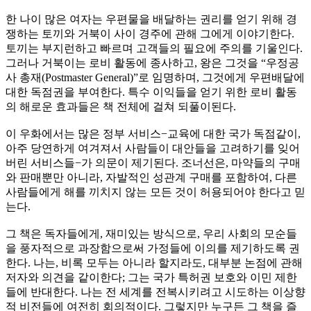
한 나이 많은 여자는 우편물을 배달하는 권리를 얻기 위해 경
쟁하는 토끼와 거북이 사이 경주에 관해 그에게 이야기한다.
토끼는 부지런하고 빠르며 고객들의 필요에 주의를 기울인다.
그러나 거북이는 로비 활동에 종사하고, 왕은 그것을 “우정공
사 총재(Postmaster General)”로 임명하며, 그것에게 우편배달에
대한 독점권을 부여한다. 특수 이익들을 얻기 위한 로비 활동
의 해로운 효과들은 책 전체에 걸쳐 되풀이된다.
이 우화에서는 많은 정부 서비스−교육에 대한 국가 독점같이,
아주 당연하게 여겨져서 사람들이 대안들을 고려하기를 잊어
버린 서비스들−가 의문이 제기된다. 조너선은, 마약들의 구매
와 판매뿐만 아니라, 자발적인 성관계 구매를 포함하여, 다른
사람들에게 해를 끼치지 않는 모든 것이 허용되어야 한다고 믿
는다.
그 책은 독자들에게, 재미있는 방식으로, 우리 사회의 모순들
을 풍자적으로 과장함으로써 가정들에 이의를 제기하도록 권
한다. 나는, 비록 모두는 아니라 할지라도, 대부분 논점에 관해
저자와 의견을 같이한다; 그는 국가 특허권 보호와 이민 제한
들에 반대한다. 나는 전 세계를 전복시키려고 시도하는 이상향
적 비전들에 여전히 회의적이다. 그렇지만 누구든 그 책을 즐