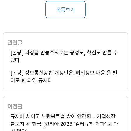
목록보기
관련글
[논평] 과징금 만능주의로는 공정도, 혁신도 만들 수
없다
[논평] 정보통신망법 개정안은 ‘허위정보 대응’을 빌
미로 한 과잉 규제다
이전글
규제에 치이고 노란봉투법 방어 안간힘… 기업성장
불모지 된 한국 [코리아 2026 ‘킬러규제 혁파’ 로 다
시 뛰자]