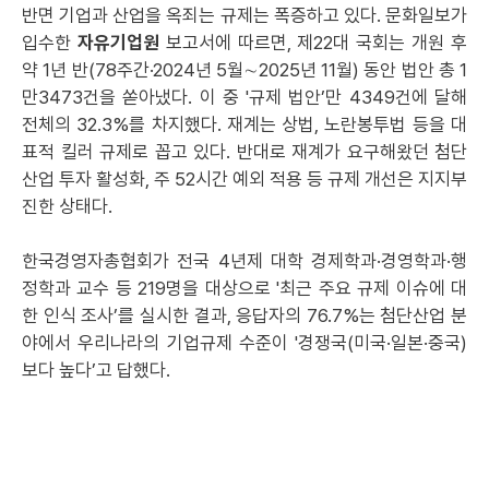
반면 기업과 산업을 옥죄는 규제는 폭증하고 있다. 문화일보가
입수한
자유기업원
보고서에 따르면, 제22대 국회는 개원 후
약 1년 반(78주간·2024년 5월∼2025년 11월) 동안 법안 총 1
만3473건을 쏟아냈다. 이 중 '규제 법안’만 4349건에 달해
전체의 32.3%를 차지했다. 재계는 상법, 노란봉투법 등을 대
표적 킬러 규제로 꼽고 있다. 반대로 재계가 요구해왔던 첨단
산업 투자 활성화, 주 52시간 예외 적용 등 규제 개선은 지지부
진한 상태다.
한국경영자총협회가 전국 4년제 대학 경제학과·경영학과·행
정학과 교수 등 219명을 대상으로 '최근 주요 규제 이슈에 대
한 인식 조사’를 실시한 결과, 응답자의 76.7%는 첨단산업 분
야에서 우리나라의 기업규제 수준이 '경쟁국(미국·일본·중국)
보다 높다’고 답했다.