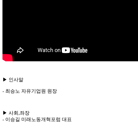
▶ 인사말
- 최승노 자유기업원 원장
▶ 사회,좌장
- 이승길 미래노동개혁포럼 대표