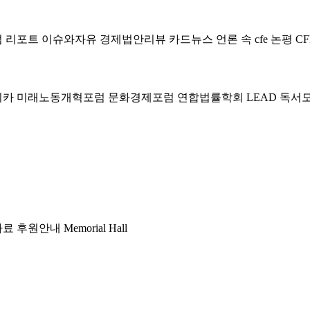
럼
리포트
이슈와자유
경제법안리뷰
카드뉴스
언론 속 cfe
논평
CF
미카
미래노동개혁포럼
문화경제포럼
연합법률학회 LEAD
독서
자료
후원안내
Memorial Hall