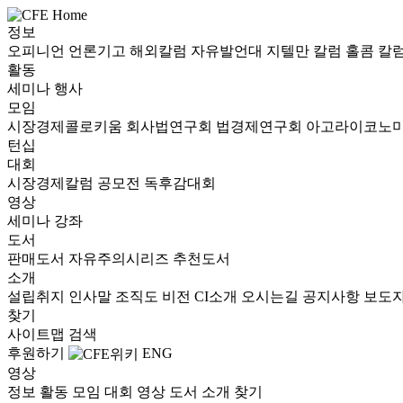
정보
오피니언
언론기고
해외칼럼
자유발언대
지텔만 칼럼
홀콤 칼
활동
세미나
행사
모임
시장경제콜로키움
회사법연구회
법경제연구회
아고라이코노
턴십
대회
시장경제칼럼 공모전
독후감대회
영상
세미나
강좌
도서
판매도서
자유주의시리즈
추천도서
소개
설립취지
인사말
조직도
비전
CI소개
오시는길
공지사항
보도
찾기
사이트맵
검색
후원하기
ENG
영상
정보
활동
모임
대회
영상
도서
소개
찾기