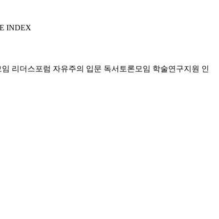
E INDEX
모임 리더스포럼
자유주의 입문 독서토론모임
학술연구지원
인