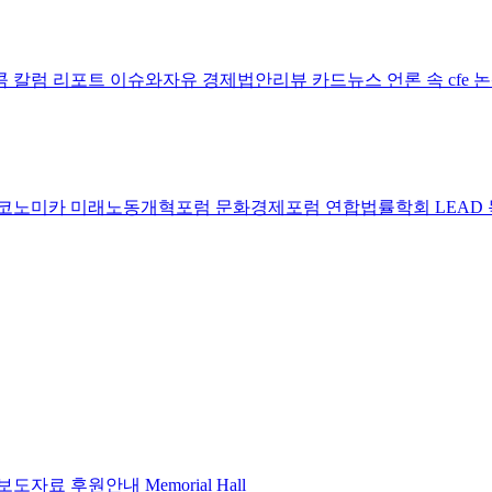
콤 칼럼
리포트
이슈와자유
경제법안리뷰
카드뉴스
언론 속 cfe
코노미카
미래노동개혁포럼
문화경제포럼
연합법률학회 LEAD
보도자료
후원안내
Memorial Hall