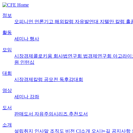
정보
오피니언
언론기고
해외칼럼
자유발언대
지텔만 칼럼
홀
활동
세미나
행사
모임
시장경제콜로키움
회사법연구회
법경제연구회
아고라이
원
인턴십
대회
시장경제칼럼 공모전
독후감대회
영상
세미나
강좌
도서
판매도서
자유주의시리즈
추천도서
소개
설립취지
인사말
조직도
비전
CI소개
오시는길
공지사항