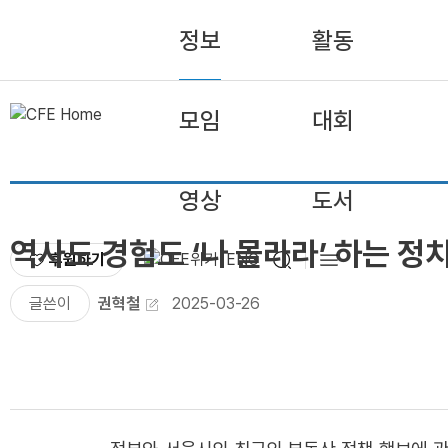
정보
활동
모임
대회
영상
도서
역사도 경험도 ‘나 몰라라’ 하는 
후원하기
ENG
글쓴이
권혁철
2025-03-26