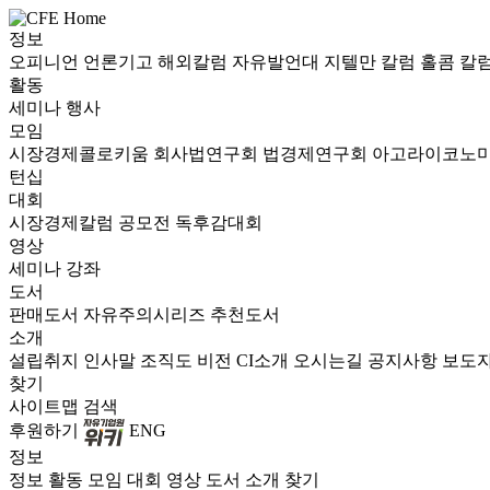
정보
오피니언
언론기고
해외칼럼
자유발언대
지텔만 칼럼
홀콤 칼
활동
세미나
행사
모임
시장경제콜로키움
회사법연구회
법경제연구회
아고라이코노
턴십
대회
시장경제칼럼 공모전
독후감대회
영상
세미나
강좌
도서
판매도서
자유주의시리즈
추천도서
소개
설립취지
인사말
조직도
비전
CI소개
오시는길
공지사항
보도
찾기
사이트맵
검색
후원하기
ENG
정보
정보
활동
모임
대회
영상
도서
소개
찾기