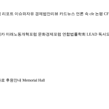
럼
리포트
이슈와자유
경제법안리뷰
카드뉴스
언론 속 cfe
논평
CF
미카
미래노동개혁포럼
문화경제포럼
연합법률학회 LEAD
독서
자료
후원안내
Memorial Hall