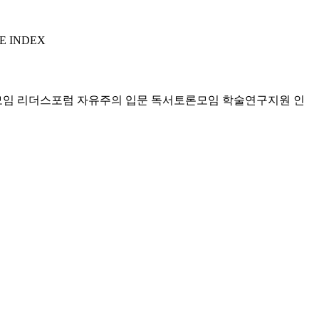
E INDEX
모임 리더스포럼
자유주의 입문 독서토론모임
학술연구지원
인