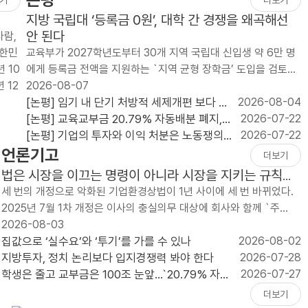
지방 국립대 ‘등록금 0원’, 대학 간 경쟁을 왜곡해선
안 된다
사람,
대한민
교육부가 2027학년도부터 30개 지역 국립대 신입생 약 6만 명
 10
에게 등록금 전액을 지원하는 `지역 균형 장학금’ 도입을 검토하
 12
고 있다. 연간 지원 규모는 약 2천억 원이..
2026-08-07
[논평] 임기 내 단기 처방적 세제개편 보다 단
2026-08-04
순하고 예측가능한 세제가 필요하다
[논평] 교육교부금 20.79% 자동배분 폐지,
2026-07-22
늦었지만 반드시 가야 할 재정개혁이다
[논평] 기업의 투자와 이익 처분은 노동쟁의
2026-07-22
언론기고
대상이 될 수 없다
더보기
법은 시장을 이끄는 명령이 아니라 시장을 지키는 규칙이
어야 한다
세 번의 개정으로 악화된 기업환경상법이 1년 사이에 세 번 바뀌었다.
2025년 7월 1차 개정은 이사의 충실의무 대상에 회사와 함께 `주
주’를 넣었고, 사외이사의 이름..
2026-08-03
집값으로 ‘실수요’와 ‘투기’를 가를 수 있나
2026-08-02
지방투자, 정치 논리보다 입지경쟁력 봐야 한다
2026-07-28
학생은 줄고 교부금은 100조 눈앞...`20.79% 자동
2026-07-27
배분` 끝낼 때
더보기