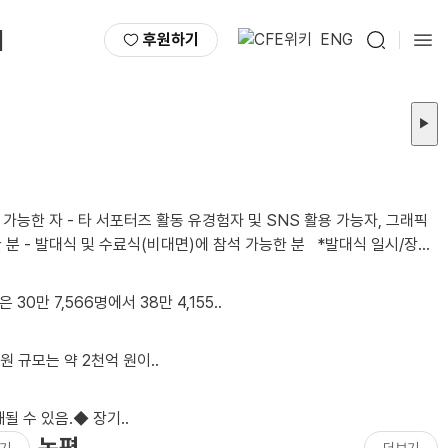
서
후원하기
ENG
▶
소: 2026년 8월 28일 금요일 오후 1시 / 선유도역 8번 출구 인근 어반322 5층 푸른홀 *불참시 서포터즈 자격이 박탈됩니다. 2. 모집인원 ㅇ 총 00명 3. 활동기간 ..
30만 7,566명에서 38만 4,155..
 규모는 약 2천억 원이..
될 수 있음.◆ 장기..
논평
기
더보기