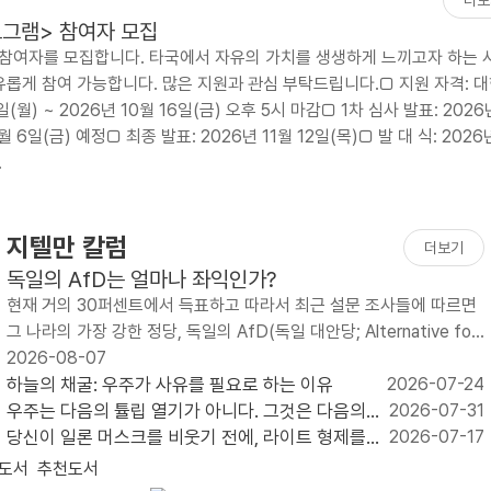
프로그램> 참여자 모집
그램 참여자를 모집합니다. 타국에서 자유의 가치를 생생하게 느끼고자 하는 
롭게 참여 가능합니다. 많은 지원과 관심 부탁드립니다.□ 지원 자격: 
) ~ 2026년 10월 16일(금) 오후 5시 마감□ 1차 심사 발표: 2026년
 6일(금) 예정□ 최종 발표: 2026년 11월 12일(목)□ 발 대 식: 2026년
.
지텔만 칼럼
더보기
독일의 AfD는 얼마나 좌익인가?
현재 거의 30퍼센트에서 득표하고 따라서 최근 설문 조사들에 따르면
그 나라의 가장 강한 정당, 독일의 AfD(독일 대안당; Alternative for
Germany)는 두 공동 의장 알..
2026-08-07
하늘의 채굴: 우주가 사유를 필요로 하는 이유
2026-07-24
우주는 다음의 튤립 열기가 아니다. 그것은 다음의
2026-07-31
인터넷이다.
당신이 일론 머스크를 비웃기 전에, 라이트 형제를
2026-07-17
상기하라
도서
추천도서