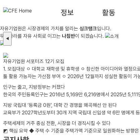
정보
활동
자유기업원은 시장경제의 가치를 알리는
싱크탱크
입니다.
우리나라를 자유 사회로 이끄는
나침반
이 되겠습니다.
◀
자유기업원 서포터즈 12기 모집
1. 모집대상 ㅇ 대학교 재학생 및 휴학생 ㅇ 참신한 아이디어와 열정으로 활동에 적극적으로 임하실 분 - 글쓰기에 능하고 사진 및 이미지 편집이 가능한 자 - 타 서포터즈 활동 유경험자 및 SNS 활용 가능자, 그래픽
툴 활용 가능자는 가산점 부여 ㅇ 2026년 12월까지 성실한 활동이 가능한 분 - 월 2회 이상 콘텐츠(카드뉴스, 블로그, 동영상 등) 제작이 가능한 분 - 발대식 및 수료식(비대면)에 참석 가능한 분 *발대식 일시/장
인구는 줄고, 지방정부는 커졌다
한국의 주민등록인구는 2016년 5,169만 6,216명에서 2025년 5,111만
지방 국립대 ‘등록금 0원’, 대학 간 경쟁을 왜곡해선 안 된다
교육부가 2027학년도부터 30개 지역 국립대 신입생 약 6만 명에게 등
주택세제의 거주 중심 전환, 시장을 더 경직시킬 수 있다
◩ 핵심 요약 ◆ 주택 수 기준을 주택가액 기준으로 일원화하는
공지사항