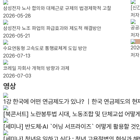
[신
삼성전자 노사 합의와 대체근로 규제의 법경제학적 고찰
저
2026-05-28
공공
삼성전자 노조 파업의 파급효과와 제도적 해결방안
저
2026-05-21
20
수요연동형 고속도로 통행료체계 도입 방안
저
2026-07-13
코레일 자회사 개혁의 방향과 과제
2026-07-03
영상
1강 한국에 어떤 연금제도가 있나? ｜한국 연금제도의 혀
[북콘서트] 노란봉투법 시대, 노동조합 및 단체교섭 어
[세미나] 반도체·AI `어닝 서프라이즈` 어떻게 활용할 
[세미나] 청년은 일하고 싶다 : 청년 고용절벽의 현실과