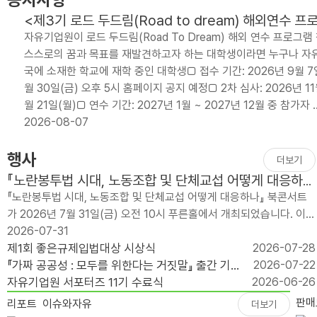
<제3기 로드 두드림(Road to dream) 해외연수 
자유기업원이 로드 두드림(Road To Dream) 해외 연수 프로
스스로의 꿈과 목표를 재발견하고자 하는 대학생이라면 누구나 자유
국에 소재한 학교에 재학 중인 대학생□ 접수 기간: 2026년 9월 7일(월
월 30일(금) 오후 5시 홈페이지 공지 예정□ 2차 심사: 2026년 11월
월 21일(월)□ 연수 기간: 2027년 1월 ~ 2027년 12월 중 참가자 .
2026-08-07
행사
더보기
『노란봉투법 시대, 노동조합 및 단체교섭 어떻게 대응하
나?』 출간 기념 북콘서트
『노란봉투법 시대, 노동조합 및 단체교섭 어떻게 대응하나』 북콘서트
가 2026년 7월 31일(금) 오전 10시 푸른홀에서 개최되었습니다. 이번
행사는 개정 노란봉투법 ..
2026-07-31
제1회 좋은규제입법대상 시상식
2026-07-28
『가짜 공공성 : 모두를 위한다는 거짓말』 출간 기념
2026-07-22
북콘서트
자유기업원 서포터즈 11기 수료식
2026-06-26
판매
리포트
이슈와자유
더보기