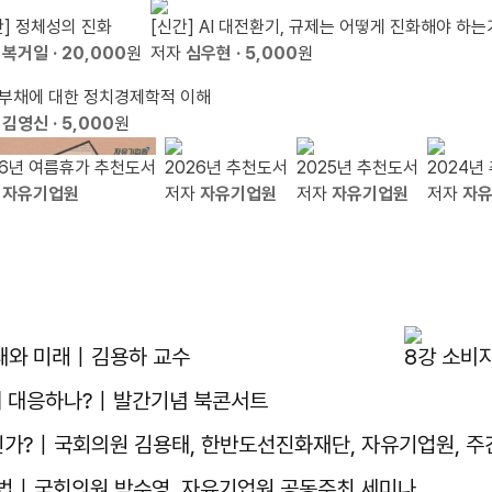
간] 정체성의 진화
[신간] AI 대전환기, 규제는 어떻게 진화해야 하는
자
복거일
· 20,000
원
저자
심우현
· 5,000
원
부채에 대한 정치경제학적 이해
자
김영신
· 5,000
원
26년 여름휴가 추천도서
2026년 추천도서
2025년 추천도서
2024년
자
자유기업원
저자
자유기업원
저자
자유기업원
저자
자
ᆫ재와 미래｜김용하 교수
8강 소비
떻게 대응하나?｜발간기념 북콘서트
것인가?｜국회의원 김용태, 한반도선진화재단, 자유기업원, 
 해법｜국회의원 박수영, 자유기업원 공동주최 세미나