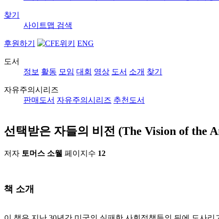
찾기
사이트맵
검색
후원하기
ENG
도서
정보
활동
모임
대회
영상
도서
소개
찾기
자유주의시리즈
판매도서
자유주의시리즈
추천도서
선택받은 자들의 비전 (The Vision of the An
저자
토머스 소웰
페이지수
12
책 소개
이 책은 지난 30년간 미국의 실패한 사회정책들의 뒤에 도사리