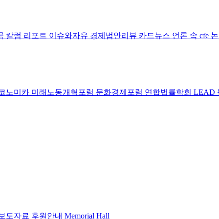
콤 칼럼
리포트
이슈와자유
경제법안리뷰
카드뉴스
언론 속 cfe
코노미카
미래노동개혁포럼
문화경제포럼
연합법률학회 LEAD
보도자료
후원안내
Memorial Hall