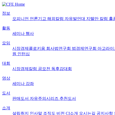
정보
오피니언
언론기고
해외칼럼
자유발언대
지텔만 칼럼
홀
활동
세미나
행사
모임
시장경제콜로키움
회사법연구회
법경제연구회
아고라이
원
인턴십
대회
시장경제칼럼 공모전
독후감대회
영상
세미나
강좌
도서
판매도서
자유주의시리즈
추천도서
소개
설립취지
인사말
조직도
비전
CI소개
오시는길
공지사항