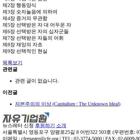
제2장 행동양식
제3장 숫자놀음에 의하여
제4장 증거의 무관함
제5장 선택받은 자 대 어두운 자
제6장 선택받은 자의 십자군들
제7장 선택받은 자들의 어휘
제8장 재앙의 자초
제9장 선택적인 현실
목록보기
관련글
관련 글이 없습니다.
이전글
자본주의의 이상 (Capitalism : The Unknown Ideal)
뉴스레터 신청
후원하기
소개
서울특별시 영등포구 양평로25길 8 어반322 503호 (우편번호: 07
이메일 : cfemaster@cfe.org
|
TEL: 02-3774-5000
|
FAX: 02-6009-9