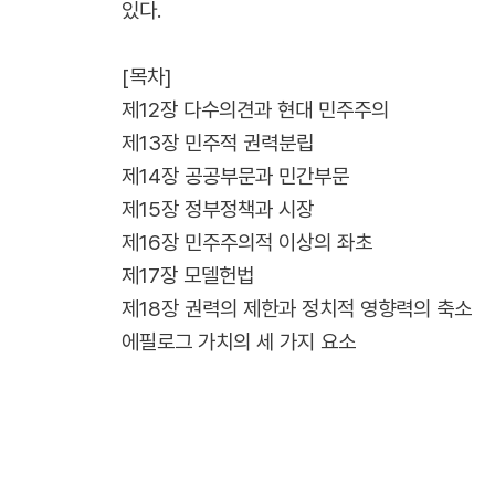
있다.
[목차]
제12장 다수의견과 현대 민주주의
제13장 민주적 권력분립
제14장 공공부문과 민간부문
제15장 정부정책과 시장
제16장 민주주의적 이상의 좌초
제17장 모델헌법
제18장 권력의 제한과 정치적 영향력의 축소
에필로그 가치의 세 가지 요소