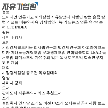
정보
오피니언
언론기고
해외칼럼
자유발언대
지텔만 칼럼
홀콤 칼
럼
리포트
이슈와자유
경제법안리뷰
카드뉴스
언론 속 cfe
논
평
CFE INDEX
활동
세미나
행사
모임
시장경제콜로키움
회사법연구회
법경제연구회
아고라이코노
미카
미래노동개혁포럼
문화경제포럼
연합법률학회 LEAD
독
서모임 리더스포럼
자유주의 입문 독서토론모임
학술연구지
원
인턴십
대회
시장경제칼럼 공모전
독후감대회
영상
세미나
강좌
도서
판매도서
자유주의시리즈
추천도서
소개
설립취지
인사말
조직도
비전
CI소개
오시는길
공지사항
보도