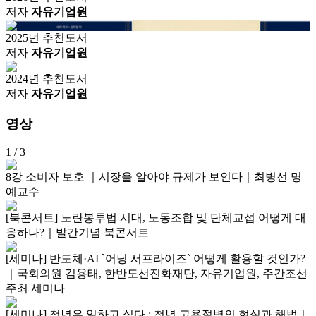
저자
자유기업원
2025년 추천도서
저자
자유기업원
2024년 추천도서
저자
자유기업원
영상
1
/ 3
8강 소비자 보호 ｜시장을 알아야 규제가 보인다｜최병선 명
예교수
[북콘서트] 노란봉투법 시대, 노동조합 및 단체교섭 어떻게 대
응하나?｜발간기념 북콘서트
[세미나] 반도체·AI `어닝 서프라이즈` 어떻게 활용할 것인가?
｜국회의원 김용태, 한반도선진화재단, 자유기업원, 주간조선
주최 세미나
[세미나] 청년은 일하고 싶다 : 청년 고용절벽의 현실과 해법｜