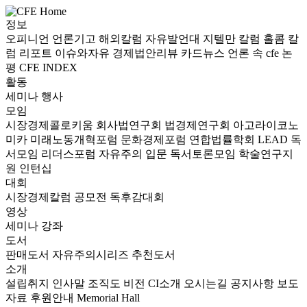
정보
오피니언
언론기고
해외칼럼
자유발언대
지텔만 칼럼
홀콤 칼
럼
리포트
이슈와자유
경제법안리뷰
카드뉴스
언론 속 cfe
논
평
CFE INDEX
활동
세미나
행사
모임
시장경제콜로키움
회사법연구회
법경제연구회
아고라이코노
미카
미래노동개혁포럼
문화경제포럼
연합법률학회 LEAD
독
서모임 리더스포럼
자유주의 입문 독서토론모임
학술연구지
원
인턴십
대회
시장경제칼럼 공모전
독후감대회
영상
세미나
강좌
도서
판매도서
자유주의시리즈
추천도서
소개
설립취지
인사말
조직도
비전
CI소개
오시는길
공지사항
보도
자료
후원안내
Memorial Hall