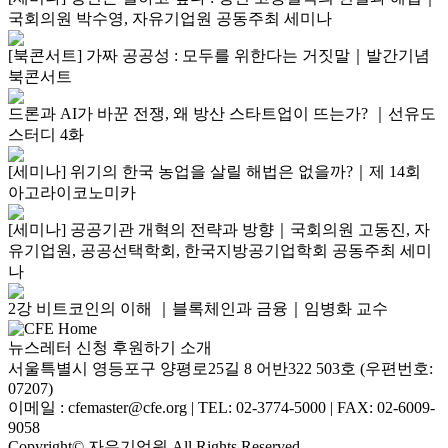
국회의원 박수영, 자유기업원 공동주최 세미나
[북콘서트] 가짜 공공성 : 모두를 위한다는 거짓말｜발간기념
북콘서트
드론과 AI가 바꾼 전쟁, 왜 방산 스타트업이 뜨는가? ｜선유도
스터디 4화
[세미나] 위기의 한국 농업을 살릴 해법은 없을까?｜제 14회
아고라이코노미카
[세미나] 공공기관 개혁의 전략과 방향｜국회의원 고동진, 자
유기업원, 공공선택학회, 한국지방공기업학회 공동주최 세미
나
2강 비트코인의 이해 ｜블록체인과 금융｜임병화 교수
뉴스레터 신청
후원하기
소개
서울특별시 영등포구 양평로25길 8 어반322 503호 (우편번호:
07207)
이메일 : cfemaster@cfe.org
|
TEL: 02-3774-5000
|
FAX: 02-6009-
9058
Copyright© 자유기업원 All Rights Reserved.