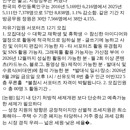
인구는 줄고, 지방정부는 커졌다
한국의 주민등록인구는 2016년 5,169만 6,216명에서 2025년
5,111만 7,378명으로 57만 8,838명, 1.1% 감소함. 같은 기간 지
방공무원 정원은 30만 7,566명에서 38만 4,155..
자유기업원 서포터즈 12기 모집
1. 모집대상 ㅇ 대학교 재학생 및 휴학생 ㅇ 참신한 아이디어와
열정으로 활동에 적극적으로 임하실 분 - 글쓰기에 능하고 사
진 및 이미지 편집이 가능한 자 - 타 서포터즈 활동 유경험자
및 SNS 활용 가능자, 그래픽툴 활용 가능자는 가산점 부여 ㅇ
2026년 12월까지 성실한 활동이 가능한 분 - 월 2회 이상 콘텐
츠(카드뉴스, 블로그, 동영상 등) 제작이 가능한 분 - 발대식 및
수료식(비대면)에 참석 가능한 분 *발대식 일시/장소: 2026년
8월 28일 금요일 오후 1시 / 선유도역 8번 출구 인근 어반322 5
층 푸른홀 *불참시 서포터즈 자격이 박탈됩니다. 2. 모집인원
ㅇ 총 00명 3. 활동기간 ..
[논평] 임기 내 단기 처방적 세제개편 보다 단순하고 예측가능
한 세제가 필요하다
— 성장 지원의 방향은 긍정적이지만 선별적 조세지원은 최소
화해야— 주택 수 기준 폐지는 타당하나 거주 중심 과세 강화
는 시장 경직 우려— 넓은 세원·낮은 세율�..