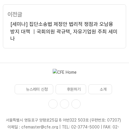
이전글
[세미나] 집단소송법 제정안 법리적 쟁점과 오남용
방지 대책 ｜국회의원 곽규택, 자유기업원 주최 세미
나
뉴스레터 신청
후원하기
소개
서울특별시 영등포구 양평로25길 8 어반322 503호 (우편번호: 07207)
이메일 : cfemaster@cfe.org
|
TEL: 02-3774-5000
|
FAX: 02-