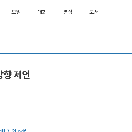
모임
대회
영상
도서
방향 제언
향 제언.pdf