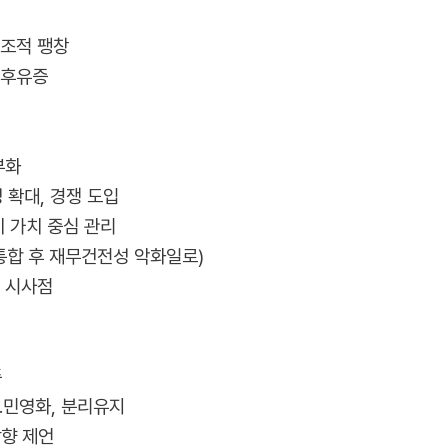
구조적 팽창
 후유증
부화
율성 확대, 경쟁 도입
기 가치 중심 관리
 통합 후 재무건전성 악화일로)
례 시사점
준
․민영화, 분리유지
방향 제언