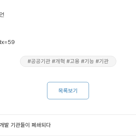
제언
idx=59
#공공기관 #개혁 #고용 #기능 #기관
목록보기
재개발 기관들이 폐쇄되다