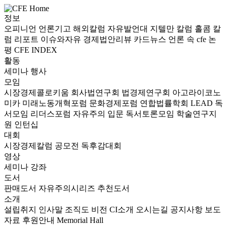
정보
오피니언
언론기고
해외칼럼
자유발언대
지텔만 칼럼
홀콤 칼
럼
리포트
이슈와자유
경제법안리뷰
카드뉴스
언론 속 cfe
논
평
CFE INDEX
활동
세미나
행사
모임
시장경제콜로키움
회사법연구회
법경제연구회
아고라이코노
미카
미래노동개혁포럼
문화경제포럼
연합법률학회 LEAD
독
서모임 리더스포럼
자유주의 입문 독서토론모임
학술연구지
원
인턴십
대회
시장경제칼럼 공모전
독후감대회
영상
세미나
강좌
도서
판매도서
자유주의시리즈
추천도서
소개
설립취지
인사말
조직도
비전
CI소개
오시는길
공지사항
보도
자료
후원안내
Memorial Hall