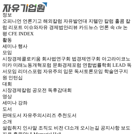
정보
오피니언
언론기고
해외칼럼
자유발언대
지텔만 칼럼
홀콤 칼
럼
리포트
이슈와자유
경제법안리뷰
카드뉴스
언론 속 cfe
논
평
CFE INDEX
활동
세미나
행사
모임
시장경제콜로키움
회사법연구회
법경제연구회
아고라이코노
미카
미래노동개혁포럼
문화경제포럼
연합법률학회 LEAD
독
서모임 리더스포럼
자유주의 입문 독서토론모임
학술연구지
원
인턴십
대회
시장경제칼럼 공모전
독후감대회
영상
세미나
강좌
도서
판매도서
자유주의시리즈
추천도서
소개
설립취지
인사말
조직도
비전
CI소개
오시는길
공지사항
보도