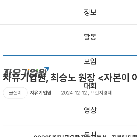
정보
활동
모임
자유기업원, 최승노 원장 <자본이 
대회
글쓴이
자유기업원
2024-12-12
,
브릿지경제
영상
도서