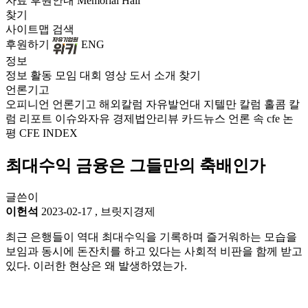
자료
후원안내
Memorial Hall
찾기
사이트맵
검색
후원하기
ENG
정보
정보
활동
모임
대회
영상
도서
소개
찾기
언론기고
오피니언
언론기고
해외칼럼
자유발언대
지텔만 칼럼
홀콤 칼
럼
리포트
이슈와자유
경제법안리뷰
카드뉴스
언론 속 cfe
논
평
CFE INDEX
최대수익 금융은 그들만의 축배인가
글쓴이
이헌석
2023-02-17
,
브릿지경제
최근 은행들이 역대 최대수익을 기록하며 즐거워하는 모습을
보임과 동시에 돈잔치를 하고 있다는 사회적 비판을 함께 받고
있다. 이러한 현상은 왜 발생하였는가.