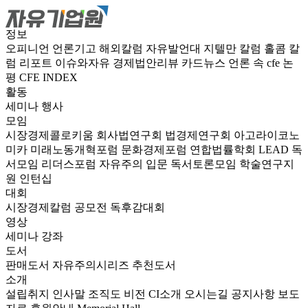
정보
오피니언
언론기고
해외칼럼
자유발언대
지텔만 칼럼
홀콤 칼
럼
리포트
이슈와자유
경제법안리뷰
카드뉴스
언론 속 cfe
논
평
CFE INDEX
활동
세미나
행사
모임
시장경제콜로키움
회사법연구회
법경제연구회
아고라이코노
미카
미래노동개혁포럼
문화경제포럼
연합법률학회 LEAD
독
서모임 리더스포럼
자유주의 입문 독서토론모임
학술연구지
원
인턴십
대회
시장경제칼럼 공모전
독후감대회
영상
세미나
강좌
도서
판매도서
자유주의시리즈
추천도서
소개
설립취지
인사말
조직도
비전
CI소개
오시는길
공지사항
보도