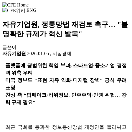
ENG
자유기업원, 정통망법 재검토 촉구… "불
명확한 규제가 혁신 발목"
글쓴이
자유기업원
2026-01-05
,
시장경제
플랫폼에 광범위한 책임 부과, 스타트업·중소기업 경쟁
력 위축 우려
미국 정부도 “표현 자유 약화·디지털 장벽” 공식 우려
표명
찬성 측 “딥페이크·허위정보, 민주주의·인권 위협… 강
력 규제 필요”
최근 국회를 통과한 정보통신망법 개정안을 둘러싸고