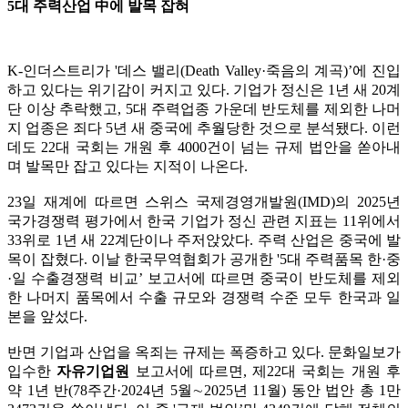
5대 주력산업 中에 발목 잡혀
K-인더스트리가 '데스 밸리(Death Valley·죽음의 계곡)’에 진입
하고 있다는 위기감이 커지고 있다. 기업가 정신은 1년 새 20계
단 이상 추락했고, 5대 주력업종 가운데 반도체를 제외한 나머
지 업종은 죄다 5년 새 중국에 추월당한 것으로 분석됐다. 이런
데도 22대 국회는 개원 후 4000건이 넘는 규제 법안을 쏟아내
며 발목만 잡고 있다는 지적이 나온다.
23일 재계에 따르면 스위스 국제경영개발원(IMD)의 2025년
국가경쟁력 평가에서 한국 기업가 정신 관련 지표는 11위에서
33위로 1년 새 22계단이나 주저앉았다. 주력 산업은 중국에 발
목이 잡혔다. 이날 한국무역협회가 공개한 '5대 주력품목 한·중
·일 수출경쟁력 비교’ 보고서에 따르면 중국이 반도체를 제외
한 나머지 품목에서 수출 규모와 경쟁력 수준 모두 한국과 일
본을 앞섰다.
반면 기업과 산업을 옥죄는 규제는 폭증하고 있다. 문화일보가
입수한
자유기업원
보고서에 따르면, 제22대 국회는 개원 후
약 1년 반(78주간·2024년 5월∼2025년 11월) 동안 법안 총 1만