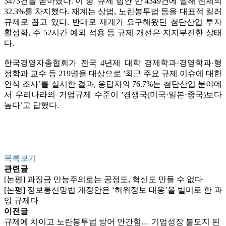
3473건을 쏟아냈다. 이 중 '규제 법안’만 4349건에 달해 전체의
32.3%를 차지했다. 재계는 상법, 노란봉투법 등을 대표적 킬러
규제로 꼽고 있다. 반대로 재계가 요구해왔던 첨단산업 투자
활성화, 주 52시간 예외 적용 등 규제 개선은 지지부진한 상태
다.
한국경영자총협회가 전국 4년제 대학 경제학과·경영학과·행
정학과 교수 등 219명을 대상으로 '최근 주요 규제 이슈에 대한
인식 조사’를 실시한 결과, 응답자의 76.7%는 첨단산업 분야에
서 우리나라의 기업규제 수준이 '경쟁국(미국·일본·중국)보다
높다’고 답했다.
목록보기
관련글
[논평] 과징금 만능주의로는 공정도, 혁신도 만들 수 없다
[논평] 정보통신망법 개정안은 ‘허위정보 대응’을 빌미로 한 과
잉 규제다
이전글
규제에 치이고 노란봉투법 방어 안간힘… 기업성장 불모지 된