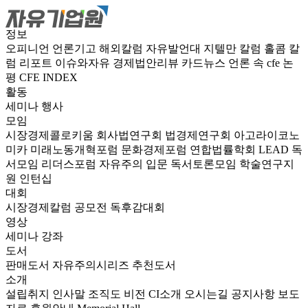
정보
오피니언
언론기고
해외칼럼
자유발언대
지텔만 칼럼
홀콤 칼
럼
리포트
이슈와자유
경제법안리뷰
카드뉴스
언론 속 cfe
논
평
CFE INDEX
활동
세미나
행사
모임
시장경제콜로키움
회사법연구회
법경제연구회
아고라이코노
미카
미래노동개혁포럼
문화경제포럼
연합법률학회 LEAD
독
서모임 리더스포럼
자유주의 입문 독서토론모임
학술연구지
원
인턴십
대회
시장경제칼럼 공모전
독후감대회
영상
세미나
강좌
도서
판매도서
자유주의시리즈
추천도서
소개
설립취지
인사말
조직도
비전
CI소개
오시는길
공지사항
보도