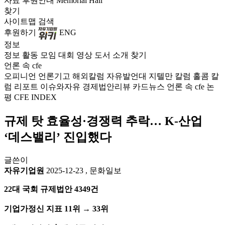
자료
후원안내
Memorial Hall
찾기
사이트맵
검색
후원하기
ENG
정보
정보
활동
모임
대회
영상
도서
소개
찾기
언론 속 cfe
오피니언
언론기고
해외칼럼
자유발언대
지텔만 칼럼
홀콤 칼
럼
리포트
이슈와자유
경제법안리뷰
카드뉴스
언론 속 cfe
논
평
CFE INDEX
규제 탓 효율성·경쟁력 추락… K-산업
‘데스밸리’ 진입했다
글쓴이
자유기업원
2025-12-23
,
문화일보
22대 국회 규제법안 4349건
기업가정신 지표 11위 → 33위