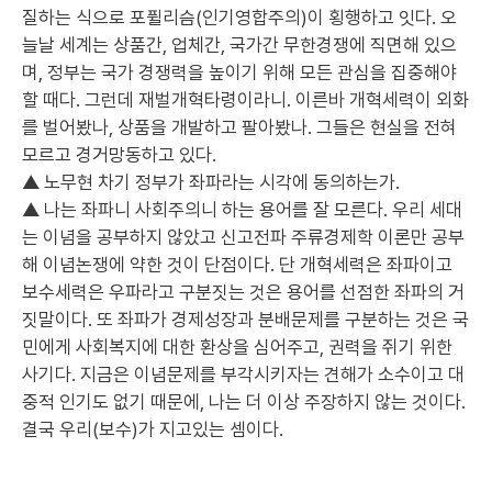
질하는 식으로 포퓔리슴(인기영합주의)이 횡행하고 잇다. 오
늘날 세계는 상품간, 업체간, 국가간 무한경쟁에 직면해 있으
며, 정부는 국가 경쟁력을 높이기 위해 모든 관심을 집중해야
할 때다. 그런데 재벌개혁타령이라니. 이른바 개혁세력이 외화
를 벌어봤나, 상품을 개발하고 팔아봤나. 그들은 현실을 전혀
모르고 경거망동하고 있다.
▲ 노무현 차기 정부가 좌파라는 시각에 동의하는가.
▲ 나는 좌파니 사회주의니 하는 용어를 잘 모른다. 우리 세대
는 이념을 공부하지 않았고 신고전파 주류경제학 이론만 공부
해 이념논쟁에 약한 것이 단점이다. 단 개혁세력은 좌파이고
보수세력은 우파라고 구분짓는 것은 용어를 선점한 좌파의 거
짓말이다. 또 좌파가 경제성장과 분배문제를 구분하는 것은 국
민에게 사회복지에 대한 환상을 심어주고, 권력을 쥐기 위한
사기다. 지금은 이념문제를 부각시키자는 견해가 소수이고 대
중적 인기도 없기 때문에, 나는 더 이상 주장하지 않는 것이다.
결국 우리(보수)가 지고있는 셈이다.