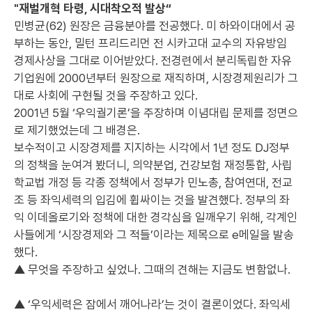
"재벌개혁 타령, 시대착오적 발상“
민병균(62) 원장은 금융분야를 전공했다. 미 하와이대에서 공
부하는 동안, 밀턴 프리드리먼 전 시카고대 교수의 자유방임
경제사상을 그대로 이어받았다. 전경련에서 분리독립한 자유
기업원에 2000년부터 원장으로 재직하며, 시장경제원리가 그
대로 사회에 구현될 것을 주장하고 있다.
2001년 5월 ‘우익궐기론’을 주장하며 이념대립 문제를 정면으
로 제기했었는데 그 배경은.
보수적이고 시장경제를 지지하는 시각에서 1년 정도 DJ정부
의 정책을 눈여겨 봤더니, 의약분업, 건강보험 재정통합, 사립
학교법 개정 등 각종 정책에서 정부가 민노총, 참여연대, 전교
조 등 좌익세력의 입김에 휩싸이는 것을 발견했다. 정부의 좌
익 이데올로기와 정책에 대한 경각심을 일깨우기 위해, 각계인
사들에게 ‘시장경제와 그 적들’이라는 제목으로 e메일을 발송
했다.
▲ 무엇을 주장하고 싶었나. 그때의 견해는 지금도 변함없나.
▲ ‘우익세력은 잠에서 깨어나라’는 것이 결론이었다. 좌익세