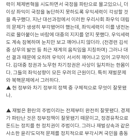
력이 체제변혁을 시도하면서 국정을 파탄으로 몰고있으니, 더
이상 좌익이 국정을 농단하지 못하도록 우익세력이 각성할 것
을 촉구했다. 지난 대선과정에서 이러한 우리사회 좌우익 대립
의 문제가 생생히 부각됐어야 했는데, 좌익세력이 이를 냉전논
리로 몰아붙이는 바람에 대중의 지지를 얻지 못했다. 우익세력
도 계속 잠복하며 눈치만 보고 깨어나지 않더라. (전경련 김석
중 상무의 발언 등 최근 재계의 움직임을 지칭하며) 그러나 대
선 결과 때문에 오히려 우익이 서서히 깨어나고 있어 고무적이
다. 김대중 정권과 노무현 차기정권은 사상이 일치하는 한몸이
다. 그들의 좌익성향이 모든 우려의 근원이다. 특히 재벌문제
와 북핵문제에서 그러하다.
▲ 현 정부와 차기 정부의 정책 중 구체적으로 무엇이 잘못됐
나.
▲ 재벌은 환란의 주범이라는 전제부터 완전히 잘못됐다. 경제
가 파탄난 것은 정부정책이 잘못됐기 때문이고, 정경유착으로
돈드는 정치를 한 정치권이 주범이다. 그러나 재벌상속과 같은
사소한 윤리'도덕적 문제를 정치적으로 부각시켜 국민을 충동