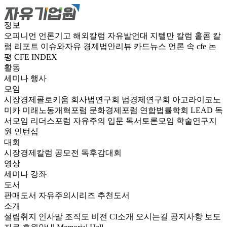
정보
오피니언
언론기고
해외칼럼
자유발언대
지텔만 칼럼
홀콤 칼
럼
리포트
이슈와자유
경제법안리뷰
카드뉴스
언론 속 cfe
논
평
CFE INDEX
활동
세미나
행사
모임
시장경제콜로키움
회사법연구회
법경제연구회
아고라이코노
미카
미래노동개혁포럼
문화경제포럼
연합법률학회 LEAD
독
서모임 리더스포럼
자유주의 입문 독서토론모임
학술연구지
원
인턴십
대회
시장경제칼럼 공모전
독후감대회
영상
세미나
강좌
도서
판매도서
자유주의시리즈
추천도서
소개
설립취지
인사말
조직도
비전
CI소개
오시는길
공지사항
보도