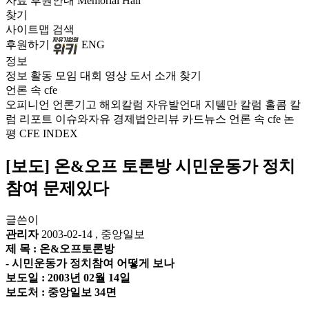
자료
후원안내
Memorial Hall
찾기
사이트맵
검색
후원하기
ENG
정보
정보
활동
모임
대회
영상
도서
소개
찾기
언론 속 cfe
오피니언
언론기고
해외칼럼
자유발언대
지텔만 칼럼
홀콤 칼
럼
리포트
이슈와자유
경제법안리뷰
카드뉴스
언론 속 cfe
논
평
CFE INDEX
[보도] 온&오프 토론방 시민운동가 정치
참여 문제있다
글쓴이
관리자
2003-02-14
,
중앙일보
제 목 : 온&오프토론방
- 시민운동가 정치참여 어떻게 보나
보도일 : 2003년 02월 14일
보도처 : 중앙일보 34면