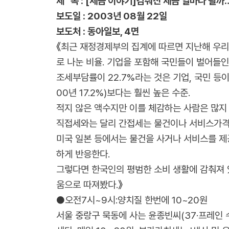
제 목 : [세금 이야기]감춰진 세금 얼마나 될까…
보도일 : 2003년 08월 22일
보도처 : 동아일보, 4면
《최근 재정경제부의 집계에 따르면 지난해 우리
로 나눈 비율. 기업을 포함해 국민들이 벌어들
조세부담률이 22.7%라는 것은 기업, 국민 등
00년 17.2%)보다는 훨씬 높은 수준.
적지 않은 액수지만 이를 체감하는 사람은 많지 
직접세와는 달리 간접세는 물건이나 서비스가격에
미국 일본 등에서는 물건을 사거나 서비스를 제
하게 반응한다.
그렇다면 한국인의 평범한 소비 생활에 감춰져 
움으로 따져봤다.》
●오전7시~9시:양치질 한번에 10~20원
서울 중랑구 묵동에 사는 윤종빈씨(37·프레인 