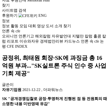
자료
후원안내
Memorial Hall
찾기
사이트맵
검색
후원하기
ENG
정보
정보
활동
모임
대회
영상
도서
소개
찾기
언론 속 cfe
오피니언
언론기고
해외칼럼
자유발언대
지텔만 칼럼
홀콤 칼
럼
리포트
이슈와자유
경제법안리뷰
카드뉴스
언론 속 cfe
논
평
CFE INDEX
공정위, 최태원 회장·SK에 과징금 총 16
억원 부과..."SK실트론 주식 인수 중 사업
기회 제공"
글쓴이
자유기업원
2021-12-22
,
더파워뉴스
SK "공개경쟁입찰로 공정·투명하게 진행된 점 등 전원회의 때
소명한 내용 미반영돼 유감"