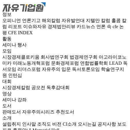
정보
오피니언
언론기고
해외칼럼
자유발언대
지텔만 칼럼
홀콤 칼
럼
리포트
이슈와자유
경제법안리뷰
카드뉴스
언론 속 cfe
논
평
CFE INDEX
활동
세미나
행사
모임
시장경제콜로키움
회사법연구회
법경제연구회
아고라이코노
미카
미래노동개혁포럼
문화경제포럼
연합법률학회 LEAD
독
서모임 리더스포럼
자유주의 입문 독서토론모임
학술연구지
원
인턴십
대회
시장경제칼럼 공모전
독후감대회
영상
세미나
강좌
도서
판매도서
자유주의시리즈
추천도서
소개
설립취지
인사말
조직도
비전
CI소개
오시는길
공지사항
보도