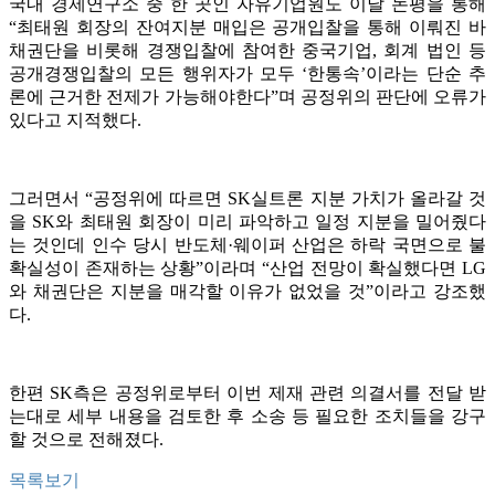
국내 경제연구소 중 한 곳인 자유기업원도 이날 논평을 통해
“최태원 회장의 잔여지분 매입은 공개입찰을 통해 이뤄진 바
채권단을 비롯해 경쟁입찰에 참여한 중국기업, 회계 법인 등
공개경쟁입찰의 모든 행위자가 모두 ‘한통속’이라는 단순 추
론에 근거한 전제가 가능해야한다”며 공정위의 판단에 오류가
있다고 지적했다.
그러면서 “공정위에 따르면 SK실트론 지분 가치가 올라갈 것
을 SK와 최태원 회장이 미리 파악하고 일정 지분을 밀어줬다
는 것인데 인수 당시 반도체·웨이퍼 산업은 하락 국면으로 불
확실성이 존재하는 상황”이라며 “산업 전망이 확실했다면 LG
와 채권단은 지분을 매각할 이유가 없었을 것”이라고 강조했
다.
한편 SK측은 공정위로부터 이번 제재 관련 의결서를 전달 받
는대로 세부 내용을 검토한 후 소송 등 필요한 조치들을 강구
할 것으로 전해졌다.
목록보기