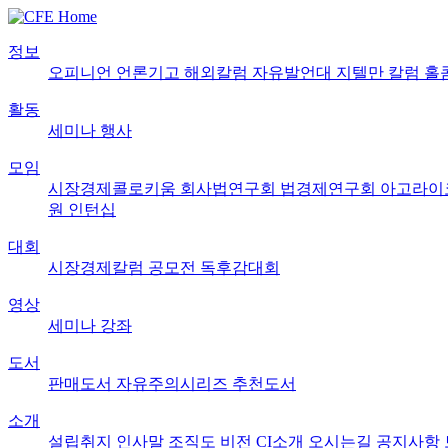
정보
오피니언
언론기고
해외칼럼
자유발언대
지텔만 칼럼
홀
활동
세미나
행사
모임
시장경제콜로키움
회사법연구회
법경제연구회
아고라이
원
인턴십
대회
시장경제칼럼 공모전
독후감대회
영상
세미나
강좌
도서
판매도서
자유주의시리즈
추천도서
소개
설립취지
인사말
조직도
비전
CI소개
오시는길
공지사항