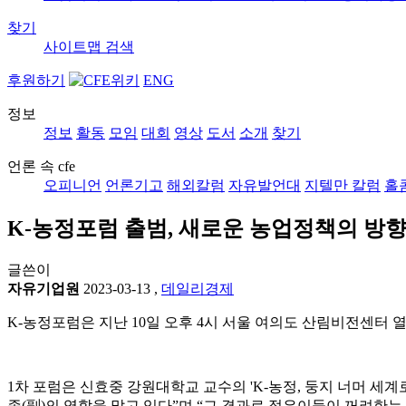
찾기
사이트맵
검색
후원하기
ENG
정보
정보
활동
모임
대회
영상
도서
소개
찾기
언론 속 cfe
오피니언
언론기고
해외칼럼
자유발언대
지텔만 칼럼
홀
K-농정포럼 출범, 새로운 농업정책의 방향
글쓴이
자유기업원
2023-03-13
,
데일리경제
K-농정포럼은 지난 10일 오후 4시 서울 여의도 산림비전센터
1차 포럼은 신효중 강원대학교 교수의 'K-농정, 둥지 너머 세계
종(副)의 역할을 맡고 있다”며 “그 결과로 젊은이들이 꺼려한는