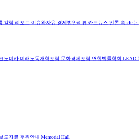
콤 칼럼
리포트
이슈와자유
경제법안리뷰
카드뉴스
언론 속 cfe
코노미카
미래노동개혁포럼
문화경제포럼
연합법률학회 LEAD
보도자료
후원안내
Memorial Hall