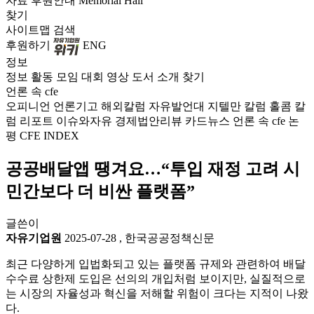
자료
후원안내
Memorial Hall
찾기
사이트맵
검색
후원하기
ENG
정보
정보
활동
모임
대회
영상
도서
소개
찾기
언론 속 cfe
오피니언
언론기고
해외칼럼
자유발언대
지텔만 칼럼
홀콤 칼
럼
리포트
이슈와자유
경제법안리뷰
카드뉴스
언론 속 cfe
논
평
CFE INDEX
공공배달앱 땡겨요…“투입 재정 고려 시
민간보다 더 비싼 플랫폼”
글쓴이
자유기업원
2025-07-28
,
한국공공정책신문
최근 다양하게 입법화되고 있는 플랫폼 규제와 관련하여 배달
수수료 상한제 도입은 선의의 개입처럼 보이지만, 실질적으로
는 시장의 자율성과 혁신을 저해할 위험이 크다는 지적이 나왔
다.