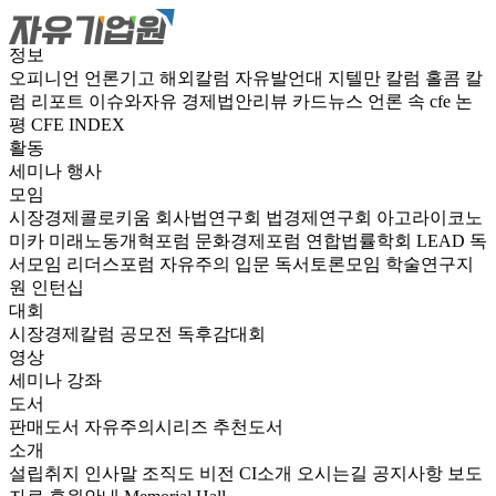
정보
오피니언
언론기고
해외칼럼
자유발언대
지텔만 칼럼
홀콤 칼
럼
리포트
이슈와자유
경제법안리뷰
카드뉴스
언론 속 cfe
논
평
CFE INDEX
활동
세미나
행사
모임
시장경제콜로키움
회사법연구회
법경제연구회
아고라이코노
미카
미래노동개혁포럼
문화경제포럼
연합법률학회 LEAD
독
서모임 리더스포럼
자유주의 입문 독서토론모임
학술연구지
원
인턴십
대회
시장경제칼럼 공모전
독후감대회
영상
세미나
강좌
도서
판매도서
자유주의시리즈
추천도서
소개
설립취지
인사말
조직도
비전
CI소개
오시는길
공지사항
보도