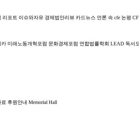
럼
리포트
이슈와자유
경제법안리뷰
카드뉴스
언론 속 cfe
논평
CF
미카
미래노동개혁포럼
문화경제포럼
연합법률학회 LEAD
독서
자료
후원안내
Memorial Hall