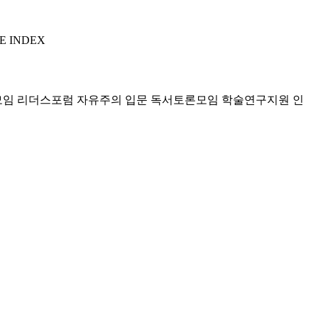
E INDEX
모임 리더스포럼
자유주의 입문 독서토론모임
학술연구지원
인