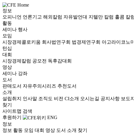
정보
오피니언
언론기고
해외칼럼
자유발언대
지텔만 칼럼
홀콤 칼
활동
세미나
행사
모임
시장경제콜로키움
회사법연구회
법경제연구회
아고라이코노
턴십
대회
시장경제칼럼 공모전
독후감대회
영상
세미나
강좌
도서
판매도서
자유주의시리즈
추천도서
소개
설립취지
인사말
조직도
비전
CI소개
오시는길
공지사항
보도
찾기
사이트맵
검색
후원하기
ENG
정보
정보
활동
모임
대회
영상
도서
소개
찾기