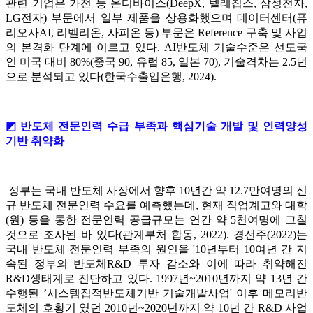
관련 기업은 가전 등 온디바이스(DeepX, 텔레칩스, 삼성전자,
LG전자) 부문에서 일부 제품을 상용화했으며 데이터센터(퓨
리오사AI, 리벨리온, 사피온 등) 부문은 Reference 구축 및 사업
의 본격화 단계에 이르고 있다. AI반도체 기술수준은 선도국
인 미국 대비 80%(중국 90, 유럽 85, 일본 70), 기술격차는 2.5년
으로 분석되고 있다(한국수출입은행, 2024).
◩ 반도체 전문인력 수급 부족과 핵심기술 개발 및 인력양성
기반 취약화
정부는 국내 반도체 사장에서 향후 10년간 약 12.7만여명의 신
규 반도체 전문인력 수요를 예측했는데, 현재 직업계고와 대학
(원) 등을 통한 전문인력 공급규모는 연간 약 5천여명에 그칠
것으로 조사된 바 있다(관계부처 합동, 2022). 경선주(2022)는
국내 반도체 전문인력 부족의 원인을 '10년부터 10여년 간 지
속된 정부의 반도체R&D 투자 감소와 이에 따라 취약해진
R&D생태계로 진단하고 있다. 1997년~2010년까지 약 13년 간
수행된 ’시스템집적반도체기반 기술개발사업' 이후 메모리반
도체의 호황기 였던 2010년~2020년까지 약 10년 간 R&D 사업