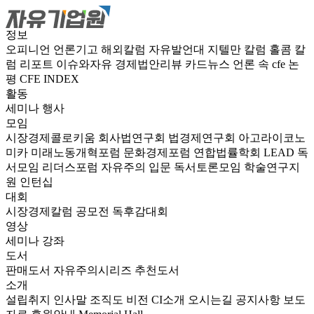
정보
오피니언
언론기고
해외칼럼
자유발언대
지텔만 칼럼
홀콤 칼
럼
리포트
이슈와자유
경제법안리뷰
카드뉴스
언론 속 cfe
논
평
CFE INDEX
활동
세미나
행사
모임
시장경제콜로키움
회사법연구회
법경제연구회
아고라이코노
미카
미래노동개혁포럼
문화경제포럼
연합법률학회 LEAD
독
서모임 리더스포럼
자유주의 입문 독서토론모임
학술연구지
원
인턴십
대회
시장경제칼럼 공모전
독후감대회
영상
세미나
강좌
도서
판매도서
자유주의시리즈
추천도서
소개
설립취지
인사말
조직도
비전
CI소개
오시는길
공지사항
보도