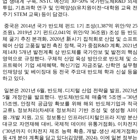
업 생태계 구축, NSTC 예산의 30~50% 국가반도체R&D 의제
투입, 기초과학 연구 및 인력양성(유치원이전~대학원 교육 전
주기 STEM 교육) 등이 담겼다.
중국은 2014년 국가 반도체 펀드 1기 조성(1,387억 위안/약 25
조원), 2019년 2기 펀드(2,041억 위안/약 36조원) 조성 등 반도
체 굴기 추진 본격화, 2020년 新시기 집적회로 산업 및 소프트
웨어 산업 고품질 발전 촉진 정책, 국가 중점R&D 계획, 2021년
제14차 5개년 발전계획 상 반도체를 국가안보 및 발전의 핵심
영역으로 규정했다. 구체적 산업 육성 방안으로 반도체 및 소
프트웨어 기업 세제혜택, 혁신기업 자금조달, 산학연 실무형
인재양성 및 베이징대 등 전국 주요대 반도체 학과 신설 등을
하고 있다.
일본은 2021년 6월, 반도체․디지털 산업 전략을 발표, 2023년
5월 개정안을 발표했다. 반도체(반도체 매출액 5조엔→'30년
15조엔, 안정적 공급망 확보를 위해 해외 반도체기업과 적극
교류), 정보처리(차세대 정보처리 기반 조성 및 생성형 AI이
용․개발 지원, 고도 정보통신 인프라(디지털인프라 지방 분산
대규모 자연재해 대비, 국제적 데이터 유통거점화), 이차전지
(’30년까지 이차전지 제조 능력 확충, 개발․생산 세계거점화)
등 4개 분야 계획을 담고 있다(김양팽, 2024). 이에 일본 정부는