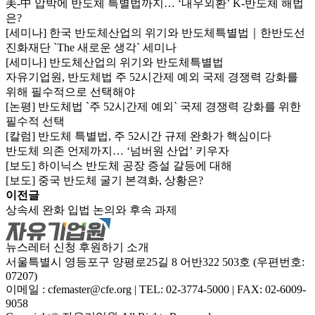
美-中 압박에 반도체 특별법까지… ‘내우외환’ K-반도체 해법
은?
[세미나] 한국 반도체산업의 위기와 반도체특별법｜한반도선
진화재단 `The 새로운 생각` 세미나
[세미나] 반도체산업의 위기와 반도체특별법
자유기업원, 반도체법 주 52시간제 예외 국제 경쟁력 강화를
위해 필수적으로 선택해야
[논평] 반도체법 `주 52시간제 예외` 국제 경쟁력 강화를 위한
필수적 선택
[칼럼] 반도체 특별법, 주 52시간 규제 완화가 핵심이다
반도체 의존 언제까지… ‘넘버원 산업’ 키우자
[보도] 하이닉스 반도체 공장 증설 갈등에 대해
[보도] 중국 반도체 굴기 본격화, 상황은?
이전글
상속세 완화 입법 논의와 후속 과제
뉴스레터 신청
후원하기
소개
서울특별시 영등포구 양평로25길 8 어반322 503호 (우편번호:
07207)
이메일 : cfemaster@cfe.org
|
TEL: 02-3774-5000
|
FAX: 02-6009-
9058