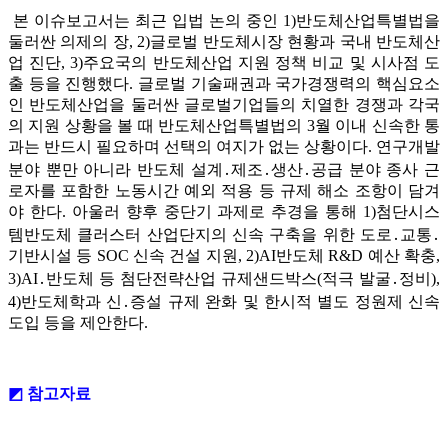
본 이슈보고서는 최근 입법 논의 중인 1)반도체산업특별법을
둘러싼 의제의 장, 2)글로벌 반도체시장 현황과 국내 반도체산
업 진단, 3)주요국의 반도체산업 지원 정책 비교 및 시사점 도
출 등을 진행했다. 글로벌 기술패권과 국가경쟁력의 핵심요소
인 반도체산업을 둘러싼 글로벌기업들의 치열한 경쟁과 각국
의 지원 상황을 볼 때 반도체산업특별법의 3월 이내 신속한 통
과는 반드시 필요하며 선택의 여지가 없는 상황이다. 연구개발
분야 뿐만 아니라 반도체 설계․제조․생산․공급 분야 종사 근
로자를 포함한 노동시간 예외 적용 등 규제 해소 조항이 담겨
야 한다. 아울러 향후 중단기 과제로 추경을 통해 1)첨단시스
템반도체 클러스터 산업단지의 신속 구축을 위한 도로․교통․
기반시설 등 SOC 신속 건설 지원, 2)AI반도체 R&D 예산 확충,
3)AI․반도체 등 첨단전략산업 규제샌드박스(적극 발굴․정비),
4)반도체학과 신․증설 규제 완화 및 한시적 별도 정원제 신속
도입 등을 제안한다.
◩ 참고자료