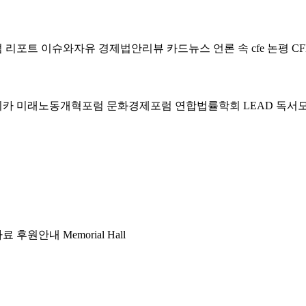
럼
리포트
이슈와자유
경제법안리뷰
카드뉴스
언론 속 cfe
논평
CF
미카
미래노동개혁포럼
문화경제포럼
연합법률학회 LEAD
독서
자료
후원안내
Memorial Hall