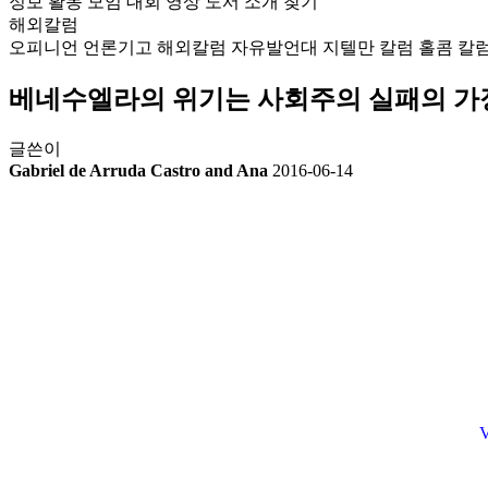
정보
활동
모임
대회
영상
도서
소개
찾기
해외칼럼
오피니언
언론기고
해외칼럼
자유발언대
지텔만 칼럼
홀콤 칼
베네수엘라의 위기는 사회주의 실패의 가
글쓴이
Gabriel de Arruda Castro and Ana
2016-06-14
V