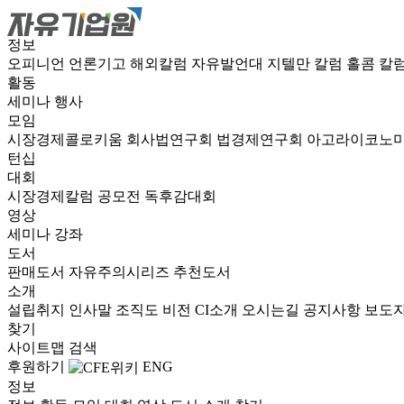
정보
오피니언
언론기고
해외칼럼
자유발언대
지텔만 칼럼
홀콤 칼
활동
세미나
행사
모임
시장경제콜로키움
회사법연구회
법경제연구회
아고라이코노
턴십
대회
시장경제칼럼 공모전
독후감대회
영상
세미나
강좌
도서
판매도서
자유주의시리즈
추천도서
소개
설립취지
인사말
조직도
비전
CI소개
오시는길
공지사항
보도
찾기
사이트맵
검색
후원하기
ENG
정보