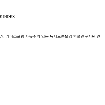
E INDEX
모임 리더스포럼
자유주의 입문 독서토론모임
학술연구지원
인