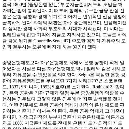
결국 1860년 (중앙은행 없는) 부분지급준비제도의 도입을 허
가하는 법이 통과된다. 이 때부터 칠레의 유구한 금융 안정 전
통은 은행 공황과 경제 위기로 이어지는 인위적인 신용 팽창에
굴복하게 된다. 화폐의 태환은 자주 중단되었으며, 인플레이션
과 심각한 경제 사회적 부조화의 시대가 시작됐다. 이 시대는
칠레인들의 집단 기억에 지금도 자리하고 있으며, 그들로 하여
금 금융 위기를 Courcelle-Seneuil가 주도한 경제적 자유주의 도
입과 결부하는 오류에 빠지게 하는 원인이 됐다.
중앙은행제도보다 자유은행제도 하에서 은행 공황이 적게 일
어났다는 사실은 다른 자유은행제도 역시 칠레와 같은 사례로
부터 자유로울 수 없었음을 의미한다. Selgin은 극심한 은행 공
황이 자유은행제도를 무너뜨린 3가지 사례(1797년 스코틀랜
드, 1837년 캐나다, 1893년 호주)를 소개한다. Rothbard가 맞다
면, 은행 공황은 기관 규제가 일정 부분 중앙은행의 역할을 수
행하는 경우보다 그렇지 않은 경우에 더 자주 발생했을 것이
다. 어떤 경우에도 은행 공황의 억제가 최적의 은행 제도를 판
단하는 기준이 되어서는 안 된다. 은행 공황 억제가 그 기준이
된다면, 가장 급진적인 부분지급준비 자유은행제도 이론가조
차도 100% 지급준비제도를 전제한 은행 제도가 최적의 제도