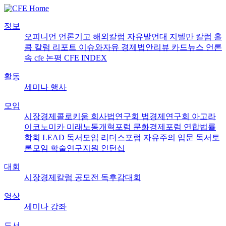
정보
오피니언
언론기고
해외칼럼
자유발언대
지텔만 칼럼
홀
콤 칼럼
리포트
이슈와자유
경제법안리뷰
카드뉴스
언론
속 cfe
논평
CFE INDEX
활동
세미나
행사
모임
시장경제콜로키움
회사법연구회
법경제연구회
아고라
이코노미카
미래노동개혁포럼
문화경제포럼
연합법률
학회 LEAD
독서모임 리더스포럼
자유주의 입문 독서토
론모임
학술연구지원
인턴십
대회
시장경제칼럼 공모전
독후감대회
영상
세미나
강좌
도서