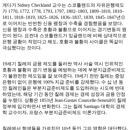
게다가 Sidney Checkland 교수는 스코틀랜드의 자유은행제도
가 1770, 1772, 1778, 1793, 1797, 1802–1803, 1809–1810, 1810–
1811, 1818–1819, 1825–1826, 1836–1837, 1839, 1845–1847년으
로 이어지는 빈번한 신용 팽창과 수축을 경험했음을 보였다.
신용 팽창과 수축은 호황과 불황으로 이어지는 경기변동의 원
인이 된다. 요컨대 스코틀랜드가 잉글랜드에 비해 상대적으로
은행 공황이 적었다고 해도, 호황과 불황의 사이클은 똑같이
극심했다는 것이다.
19세기 칠레의 금융 제도를 둘러싼 역사 서술 역시 인위적인
호황과 불황의 경기 변동을 예방하는 데에 부분지급준비제도
가 불완전한 제도임을 잘 보여준다. 19세기 전반 칠레는 중앙
은행이 없이 은행에 100% 지급 준비를 강제했다. 수 십 년 동
안 칠레인들은 부분지급준비제도를 도입하려는 시도에 반대
하였는데, 해당 기간 동안 칠레 경제는 경제 성장과 금융 안정
을 누렸다. 상황은 1853년 Jean-Gustav Courcelle-Seneuil이 칠레
정부에 입각하면서 변화한다. 그는 칠레 Santiago 대학의 경제
학 교수이자, 프랑스 부분지급준비제도 이론가였다.
칠레에서 학생들을 가르치던 10년 동안 그의 영향은 대단했다.