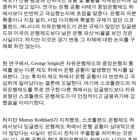
제도가 신용 팽창과 인위적인 호황 및 불황을 억제했는지에 집
중하지 않고 있다. 연구는 은행 공황 사태가 중앙은행제도 하
에서보다 빈번하고 극심했는지에 초점을 맞춘다. 은행의 자본
확충이나 지점 설치, 사업 다각화에 특별한 규제가 없던 스코
틀랜드, 캐나다의 자유은행제도가 관련 규제가 많았던 잉글랜
드와 미국의 은행제도보다 낮은 은행 파산 비율을 보인 것은
사실이다. 하지만 이것은 경기 변동 그 자체에 대한 논의를 구
체화 하진 않는다.
한 연구에서, George Selgin은 자유은행제도와 중앙은행의 통
제를 받는 다른 제도 하에서 은행 공황이 발생했던 역사를 살
펴본다. 그는 후자의 제도 하에서 은행 공황이 더 빈번하고 극
심하게 일어났다는 결론에 도달한다. 여기에 스코틀랜드의 자
유은행제도를 주로 연구한 다른 책에서는 잉글랜드보다 자유
로웠던 스코틀랜드 은행제도가 더 안정적이고 금융위기에 강
했음을 이야기한다.
하지만 Murray Rothbard가 지적했듯, 스코틀랜드 은행제도 하
에서보다 잉글랜드 은행제도 하에서 은행 공황이 상대적으로
더 많았다는 사실이 반드시 전자가 우월함을 의미하는 것은
아니다. 은행 공황은 현대 중앙은행제도 하에서도 시간이 흐르