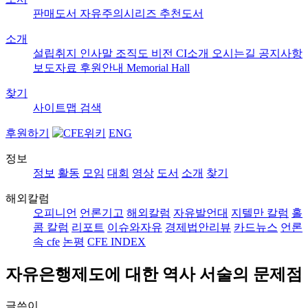
판매도서
자유주의시리즈
추천도서
소개
설립취지
인사말
조직도
비전
CI소개
오시는길
공지사항
보도자료
후원안내
Memorial Hall
찾기
사이트맵
검색
후원하기
ENG
정보
정보
활동
모임
대회
영상
도서
소개
찾기
해외칼럼
오피니언
언론기고
해외칼럼
자유발언대
지텔만 칼럼
홀
콤 칼럼
리포트
이슈와자유
경제법안리뷰
카드뉴스
언론
속 cfe
논평
CFE INDEX
자유은행제도에 대한 역사 서술의 문제점
글쓴이