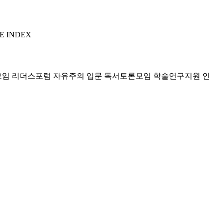
E INDEX
모임 리더스포럼
자유주의 입문 독서토론모임
학술연구지원
인