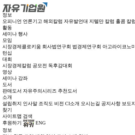
정보
오피니언
언론기고
해외칼럼
자유발언대
지텔만 칼럼
홀콤 칼
활동
세미나
행사
모임
시장경제콜로키움
회사법연구회
법경제연구회
아고라이코노
턴십
대회
시장경제칼럼 공모전
독후감대회
영상
세미나
강좌
도서
판매도서
자유주의시리즈
추천도서
소개
설립취지
인사말
조직도
비전
CI소개
오시는길
공지사항
보도
찾기
사이트맵
검색
후원하기
ENG
정보