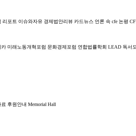
럼
리포트
이슈와자유
경제법안리뷰
카드뉴스
언론 속 cfe
논평
CF
미카
미래노동개혁포럼
문화경제포럼
연합법률학회 LEAD
독서
자료
후원안내
Memorial Hall