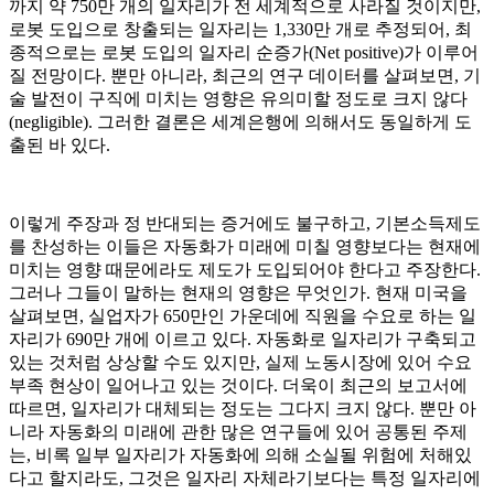
까지 약 750만 개의 일자리가 전 세계적으로 사라질 것이지만,
로봇 도입으로 창출되는 일자리는 1,330만 개로 추정되어, 최
종적으로는 로봇 도입의 일자리 순증가(Net positive)가 이루어
질 전망이다. 뿐만 아니라, 최근의 연구 데이터를 살펴보면, 기
술 발전이 구직에 미치는 영향은 유의미할 정도로 크지 않다
(negligible). 그러한 결론은 세계은행에 의해서도 동일하게 도
출된 바 있다.
이렇게 주장과 정 반대되는 증거에도 불구하고, 기본소득제도
를 찬성하는 이들은 자동화가 미래에 미칠 영향보다는 현재에
미치는 영향 때문에라도 제도가 도입되어야 한다고 주장한다.
그러나 그들이 말하는 현재의 영향은 무엇인가. 현재 미국을
살펴보면, 실업자가 650만인 가운데에 직원을 수요로 하는 일
자리가 690만 개에 이르고 있다. 자동화로 일자리가 구축되고
있는 것처럼 상상할 수도 있지만, 실제 노동시장에 있어 수요
부족 현상이 일어나고 있는 것이다. 더욱이 최근의 보고서에
따르면, 일자리가 대체되는 정도는 그다지 크지 않다. 뿐만 아
니라 자동화의 미래에 관한 많은 연구들에 있어 공통된 주제
는, 비록 일부 일자리가 자동화에 의해 소실될 위험에 처해있
다고 할지라도, 그것은 일자리 자체라기보다는 특정 일자리에