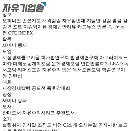
정보
오피니언
언론기고
해외칼럼
자유발언대
지텔만 칼럼
홀콤 칼
럼
리포트
이슈와자유
경제법안리뷰
카드뉴스
언론 속 cfe
논
평
CFE INDEX
활동
세미나
행사
모임
시장경제콜로키움
회사법연구회
법경제연구회
아고라이코노
미카
미래노동개혁포럼
문화경제포럼
연합법률학회 LEAD
독
서모임 리더스포럼
자유주의 입문 독서토론모임
학술연구지
원
인턴십
대회
시장경제칼럼 공모전
독후감대회
영상
세미나
강좌
도서
판매도서
자유주의시리즈
추천도서
소개
설립취지
인사말
조직도
비전
CI소개
오시는길
공지사항
보도