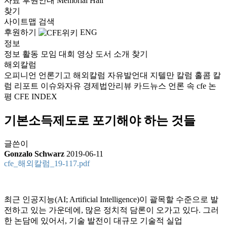
자료
후원안내
Memorial Hall
찾기
사이트맵
검색
후원하기
ENG
정보
정보
활동
모임
대회
영상
도서
소개
찾기
해외칼럼
오피니언
언론기고
해외칼럼
자유발언대
지텔만 칼럼
홀콤 칼
럼
리포트
이슈와자유
경제법안리뷰
카드뉴스
언론 속 cfe
논
평
CFE INDEX
기본소득제도로 포기해야 하는 것들
글쓴이
Gonzalo Schwarz
2019-06-11
cfe_해외칼럼_19-117.pdf
최근 인공지능(AI; Artificial Intelligence)이 괄목할 수준으로 발
전하고 있는 가운데에, 많은 정치적 담론이 오가고 있다. 그러
한 논담에 있어서, 기술 발전이 대규모 기술적 실업