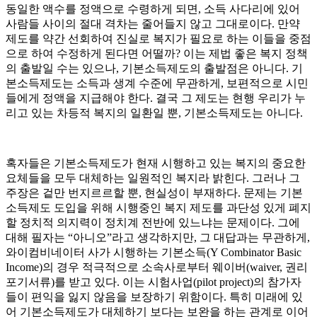
동일한 액수를 정액으로 수령하게 되면, 소득 사다리에 있어
사람들 사이의 절대 격차는 줄어들지 않고 그대로이다. 만약
제도를 약간 선회하여 진실로 복지가 필요로 하는 이들을 중점
으로 하여 수정하게 된다면 어떨까? 이는 제법 좋은 복지 정책
의 출발일 수는 있으나, 기본소득제도의 출발점은 아니다. 기
본소득제도는 소득과 생계 수준에 무관하게, 보편적으로 시민
들에게 정액을 지급해야 한다. 결국 그 제도는 현행 우리가 누
리고 있는 차등적 복지의 일환일 뿐, 기본소득제도는 아니다.
혹자들은 기본소득제도가 현재 시행하고 있는 복지의 중요한
요체들을 모두 대체하는 일원적인 복지라 밝힌다. 그러나 그
주장은 겉만 번지르르할 뿐, 현실성이 부재하다. 문제는 기본
소득제도 도입을 위해 시행중인 복지 제도를 과단성 있게 폐지
할 정치적 의지력이 정치계 전반에 있느냐는 문제이다. 그에
대해 필자는 “아니오”라고 생각하지만, 그 대답과는 무관하게,
와이컴비네이터 사가 시행하는 기본소득(Y Combinator Basic
Income)의 경우 적극적으로 소속사로부터 웨이버(waiver, 권리
포기서류)를 받고 있다. 이는 시험사업(pilot project)의 참가자
들이 편익을 잃지 않음을 보장하기 위함이다. 특히 미래에 있
어 기본소득제도가 대체하기 보다는 보완을 하는 관계로 이어