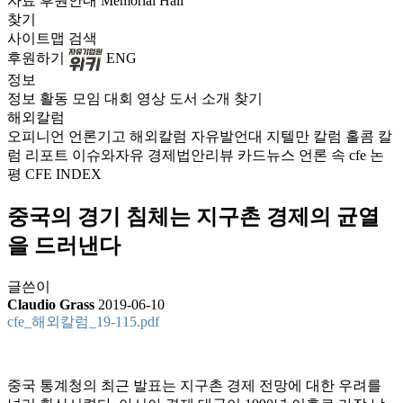
자료
후원안내
Memorial Hall
찾기
사이트맵
검색
후원하기
ENG
정보
정보
활동
모임
대회
영상
도서
소개
찾기
해외칼럼
오피니언
언론기고
해외칼럼
자유발언대
지텔만 칼럼
홀콤 칼
럼
리포트
이슈와자유
경제법안리뷰
카드뉴스
언론 속 cfe
논
평
CFE INDEX
중국의 경기 침체는 지구촌 경제의 균열
을 드러낸다
글쓴이
Claudio Grass
2019-06-10
cfe_해외칼럼_19-115.pdf
중국 통계청의 최근 발표는 지구촌 경제 전망에 대한 우려를