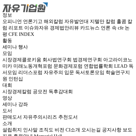
정보
오피니언
언론기고
해외칼럼
자유발언대
지텔만 칼럼
홀콤 칼
럼
리포트
이슈와자유
경제법안리뷰
카드뉴스
언론 속 cfe
논
평
CFE INDEX
활동
세미나
행사
모임
시장경제콜로키움
회사법연구회
법경제연구회
아고라이코노
미카
미래노동개혁포럼
문화경제포럼
연합법률학회 LEAD
독
서모임 리더스포럼
자유주의 입문 독서토론모임
학술연구지
원
인턴십
대회
시장경제칼럼 공모전
독후감대회
영상
세미나
강좌
도서
판매도서
자유주의시리즈
추천도서
소개
설립취지
인사말
조직도
비전
CI소개
오시는길
공지사항
보도