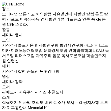
정보
오피니언
언론기고
해외칼럼
자유발언대
지텔만 칼럼
홀콤 칼
럼
리포트
이슈와자유
경제법안리뷰
카드뉴스
언론 속 cfe
논
평
CFE INDEX
활동
세미나
행사
모임
시장경제콜로키움
회사법연구회
법경제연구회
아고라이코노
미카
미래노동개혁포럼
문화경제포럼
연합법률학회 LEAD
독
서모임 리더스포럼
자유주의 입문 독서토론모임
학술연구지
원
인턴십
대회
시장경제칼럼 공모전
독후감대회
영상
세미나
강좌
도서
판매도서
자유주의시리즈
추천도서
소개
설립취지
인사말
조직도
비전
CI소개
오시는길
공지사항
보도
자료
후원안내
Memorial Hall