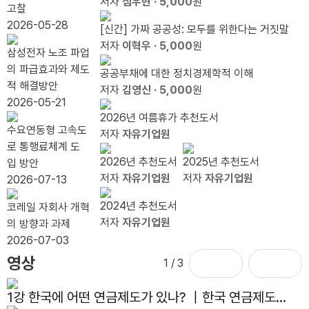
저자
심우현
· 5,000
원
북콘
음의
트 형
다
자동
고찰
하
서트
인터
제를
배분`
2026-05-28
[신간] 가짜 공공성: 모두를 위한다는 거짓말
다
넷이
상기
끝낼
저자
이혁우
· 5,000
원
삼성전자 노조 파업
다.
하라
때
의 파급효과와 제도
공공부채에 대한 정치경제학적 이해
적 해결방안
저자
김영신
· 5,000
원
2026-05-21
2026년 여름휴가 추천도서
수요연동형 고속도
저자
자유기업원
로 통행료체계 도
2026년 추천도서
2025년 추천도서
입 방안
저자
자유기업원
저자
자유기업원
2026-07-13
2024년 추천도서
코레일 자회사 개혁
저자
자유기업원
의 방향과 과제
2026-07-03
영상
1
/ 3
1강 한국에 어떤 연금제도가 있나? ｜한국 연금제도의