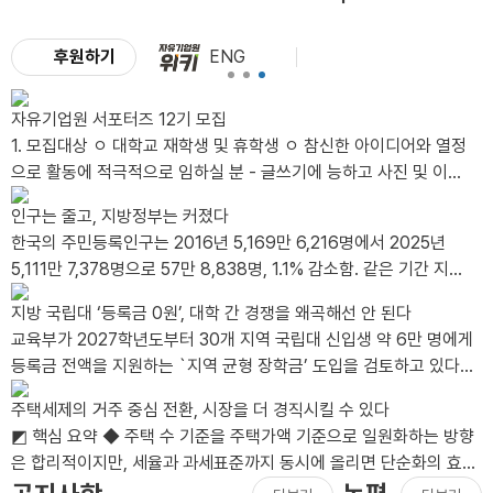
후원하기
ENG
자유기업원 서포터즈 12기 모집
1. 모집대상 ㅇ 대학교 재학생 및 휴학생 ㅇ 참신한 아이디어와 열정
으로 활동에 적극적으로 임하실 분 - 글쓰기에 능하고 사진 및 이미
지 편집이 가능한 자 - 타 서포터즈 활동 유경험자 및 SNS 활용 가
인구는 줄고, 지방정부는 커졌다
능자, 그래픽툴 활용 가능자는 가산점 부여 ㅇ 2026년 12월까지 성
한국의 주민등록인구는 2016년 5,169만 6,216명에서 2025년
실한 활동이 가능한 분 - 월 2회 이상 콘텐츠(카드뉴스, 블로그, 동영
5,111만 7,378명으로 57만 8,838명, 1.1% 감소함. 같은 기간 지방
상 등) 제작이 가능한 분 - 발대식 및 수료식(비대면)에 참석 가능한
공무원 정원은 30만 7,566명에서 38만 4,155..
분 *발대식 일시/장소: 2026년 8월 28일 금요일 오후 1시 / 선유
지방 국립대 ‘등록금 0원’, 대학 간 경쟁을 왜곡해선 안 된다
도역 8번 출구 인근 어반322 5층 푸른홀 *불참시 서포터즈 자격이
교육부가 2027학년도부터 30개 지역 국립대 신입생 약 6만 명에게
박탈됩니다. 2. 모집인원 ㅇ 총 00명 3. 활동기간 ..
등록금 전액을 지원하는 `지역 균형 장학금’ 도입을 검토하고 있다.
연간 지원 규모는 약 2천억 원이..
주택세제의 거주 중심 전환, 시장을 더 경직시킬 수 있다
◩ 핵심 요약 ◆ 주택 수 기준을 주택가액 기준으로 일원화하는 방향
은 합리적이지만, 세율과 과세표준까지 동시에 올리면 단순화의 효과
가 상쇄될 수 있음.◆ 장기..