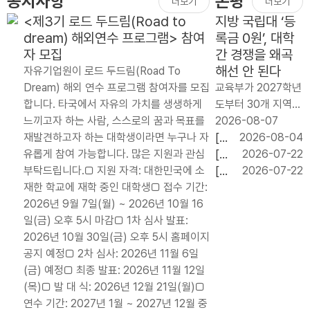
공지사항
논평
더보기
더보기
<제3기 로드 두드림(Road to
지방 국립대 ‘등
dream) 해외연수 프로그램> 참여
록금 0원’, 대학
자 모집
간 경쟁을 왜곡
해선 안 된다
자유기업원이 로드 두드림(Road To
Dream) 해외 연수 프로그램 참여자를 모집
교육부가 2027학년
합니다. 타국에서 자유의 가치를 생생하게
도부터 30개 지역
느끼고자 하는 사람, 스스로의 꿈과 목표를
국립대 신입생 약 6
2026-08-07
재발견하고자 하는 대학생이라면 누구나 자
만 명에게 등록금 전
[논
2026-08-04
유롭게 참여 가능합니다. 많은 지원과 관심
액을 지원하는 `지
평]
[논
2026-07-22
부탁드립니다.□ 지원 자격: 대한민국에 소
역 균형 장학금’ 도
임
평]
[논
2026-07-22
재한 학교에 재학 중인 대학생□ 접수 기간:
입을 검토하고 있다.
기
교육
평]
2026년 9월 7일(월) ~ 2026년 10월 16
연간 지원 규모는 약
내
교부
기업
일(금) 오후 5시 마감□ 1차 심사 발표:
2천억 원이..
단
금
의
2026년 10월 30일(금) 오후 5시 홈페이지
기
20.79%
투자
공지 예정□ 2차 심사: 2026년 11월 6일
처
자동
와
(금) 예정□ 최종 발표: 2026년 11월 12일
방
배분
이익
(목)□ 발 대 식: 2026년 12월 21일(월)□
적
폐
처분
연수 기간: 2027년 1월 ~ 2027년 12월 중
세
지,
은