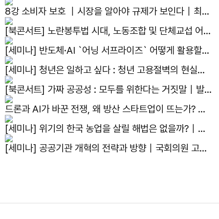
현재와 미래｜김용하 교수
8강 소비자 보호 ｜시장을 알아야 규제가 보인다｜최병
선 명예교수
[북콘서트] 노란봉투법 시대, 노동조합 및 단체교섭 어떻
게 대응하나?｜발간기념 북콘서트
[세미나] 반도체·AI `어닝 서프라이즈` 어떻게 활용할
것인가?｜국회의원 김용태, 한반도선진화재단, 자유기
[세미나] 청년은 일하고 싶다 : 청년 고용절벽의 현실과
업원, 주간조선 주최 세미나
해법｜국회의원 박수영, 자유기업원 공동주최 세미나
[북콘서트] 가짜 공공성 : 모두를 위한다는 거짓말｜발간
기념 북콘서트
드론과 AI가 바꾼 전쟁, 왜 방산 스타트업이 뜨는가? ｜
선유도 스터디 4화
[세미나] 위기의 한국 농업을 살릴 해법은 없을까?｜제
14회 아고라이코노미카
[세미나] 공공기관 개혁의 전략과 방향｜국회의원 고동
진, 자유기업원, 공공선택학회, 한국지방공기업학회 공동
주최 세미나