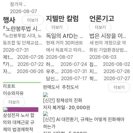
참가자 ..
제
늦었
노동
2026-08-07
개
지만
쟁의
지텔만 칼럼
언론기고
행사
편
반드
대상
더보기
보
시
이
더보기
더보기
『노란봉투법 시
다
가야
될
대, 노동조합 및
독일의 AfD는 얼
법은 시장을 이끄
『노란봉투법 시대, 노
단
할
수
단체교섭 어떻게
마나 좌익인가?
는 명령이 아니라
동조합 및 단체교섭
현재 거의 30퍼센트
세 번의 개정으로 악
순
재정
없다
대응하나?』 출간
시장을 지키는 규
어떻게 대응하나』 북
2026-07-31
에서 득표하고 따라서
화된 기업환경상법이
하
개혁
기념 북콘서트
칙이어야 한다
콘서트가 2026년 7
제1회
2026-07-28
최근 설문 조사들에
2026-08-07
1년 사이에 세 번 바뀌
2026-08-03
고
이다
월 31일(금) 오전 10
좋은
『가짜
2026-07-22
따르면 그 나라의 가
하늘
2026-07-24
었다. 2025년 7월 1
집값
2026-08-02
예
시 푸른홀에서 개최되
규제
공공
자유
2026-06-26
장 강한 정당, 독일의
의 채
우주
2026-07-31
차 개정은 이사의 충
으로
지방
2026-07-28
측
었습니다. 이번 행사
입법
성 :
기업
AfD(독일 대안당;
굴: 우
는 다
당신
2026-07-17
실의무 대상에 회사와
‘실수
투자,
학생
2026-07-27
가
는 개정 노란봉투법 ..
대상
모두
원 서
Alternative for
주가
음의
이 일
함께 `주주’를 넣었고,
요’와
정치
은 줄
리포트
판매도서
추천도서
더보기
능
시상
를 위
포터
Germany)는 두 공동
사유
튤립
론 머
사외이사의 이름..
‘투
논리
고 교
이슈와자유
한
식
한다
즈 11
의장 알..
를 필
열기
스크
기’를
보다
부금
[신간] 정체성의 진화
더보기
세
는 거
기 수
요로
가 아
를 비
가를
입지
은
저자
복거일
· 20,000
원
제
짓말』
료식
하는
니다.
웃기
수 있
경쟁
100
삼성전자 노사 합
가
[신간] AI 대전환기, 규제는 어떻게 진화해야
출간
이유
그것
전에,
나
력 봐
조 눈
의와 대체근로 규
필
하는가
기념
은 다
라이
야 한
앞...`20.79%
제의 법경제학적
요