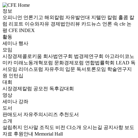
정보
오피니언
언론기고
해외칼럼
자유발언대
지텔만 칼럼
홀콤 칼
럼
리포트
이슈와자유
경제법안리뷰
카드뉴스
언론 속 cfe
논
평
CFE INDEX
활동
세미나
행사
모임
시장경제콜로키움
회사법연구회
법경제연구회
아고라이코노
미카
미래노동개혁포럼
문화경제포럼
연합법률학회 LEAD
독
서모임 리더스포럼
자유주의 입문 독서토론모임
학술연구지
원
인턴십
대회
시장경제칼럼 공모전
독후감대회
영상
세미나
강좌
도서
판매도서
자유주의시리즈
추천도서
소개
설립취지
인사말
조직도
비전
CI소개
오시는길
공지사항
보도
자료
후원안내
Memorial Hall